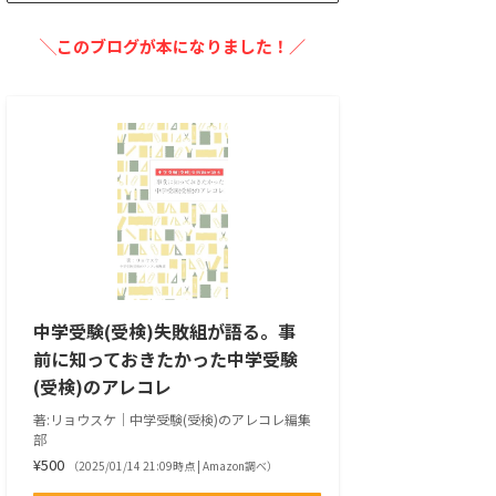
╲このブログが本になりました！／
中学受験(受検)失敗組が語る。事
前に知っておきたかった中学受験
(受検)のアレコレ
著:リョウスケ｜中学受験(受検)のアレコレ編集
部
¥500
（2025/01/14 21:09時点 | Amazon調べ）