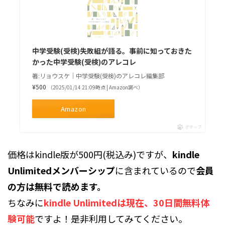
中学受験(受検)失敗組が語る。事前に知っておきた
かった中学受験(受検)のアレコレ
著:リョウスケ｜中学受験(受検)のアレコレ編集部
¥500
（2025/01/14 21:09時点 | Amazon調べ）
Amazon
ポチップ
価格はkindle版が500円(税込み)ですが、
kindle
Unlimitedメンバーシップ
に含まれているので
会員
の方は無料で読めます。
ちなみに
kindle Unlimitedは現在、30日間無料体
験可能
ですよ！是非利用してみてください。