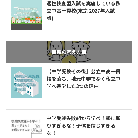
適性検査型入試を実施している私
立中高一貫校(東京 2027年入試
版)
■親の考え方■
【中学受験その後】公立中高一貫
校を落ち、地元中学でなく私立中
学へ進学した2つの理由
中学受験失敗組から学べ！塾に頼
りすぎるな！子供を信じすぎる
な！