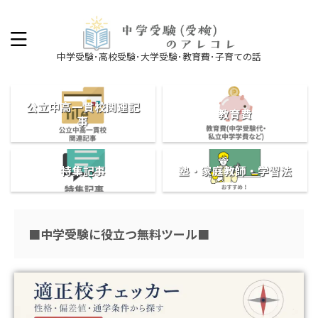
中学受験･高校受験･大学受験･教育費･子育ての話
公立中高一貫校関連記
教育費
事
特集記事
塾・家庭教師・学習法
■中学受験に役立つ無料ツール■