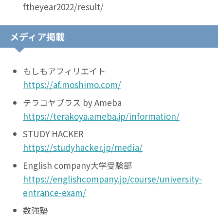
ftheyear2022/result/
メディア掲載
もしもアフィリエイト
https://af.moshimo.com/
テラコヤプラス by Ameba
https://terakoya.ameba.jp/information/
STUDY HACKER
https://studyhacker.jp/media/
English company大学受験部
https://englishcompany.jp/course/university-
entrance-exam/
数強塾