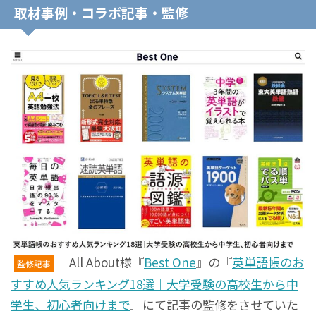
取材事例・コラボ記事・監修
All About様『
Best One
』の『
英単語帳のお
監修記事
すすめ人気ランキング18選｜大学受験の高校生から中
学生、初心者向けまで
』にて記事の監修をさせていた