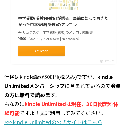
中学受験(受検)失敗組が語る。事前に知っておきた
かった中学受験(受検)のアレコレ
著:リョウスケ｜中学受験(受検)のアレコレ編集部
¥500
（2025/01/14 21:09時点 | Amazon調べ）
Amazon
ポチップ
価格はkindle版が500円(税込み)ですが、
kindle
Unlimitedメンバーシップ
に含まれているので
会員
の方は無料で読めます。
ちなみに
kindle Unlimitedは現在、30日間無料体
験可能
ですよ！是非利用してみてください。
>>>kindle unlimitedの公式サイトはこちら