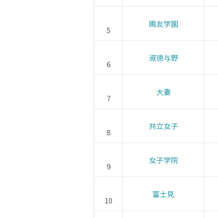
鴎友学園
5
淑徳与野
6
大妻
7
共立女子
8
女子学院
9
富士見
10