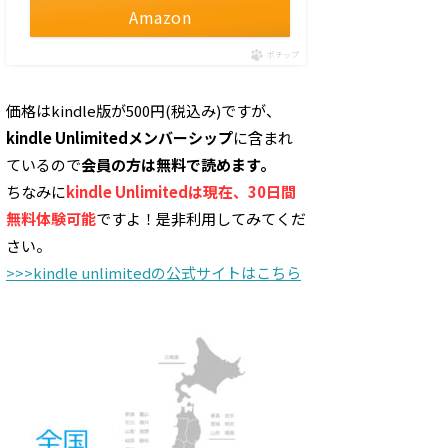
Amazon
71
46
45
7
ポチップ
価格はkindle版が500円(税込み)ですが、
80
33
60
35
kindle Unlimitedメンバーシップ
に含まれ
ているので
会員の方は無料で読めます。
52
30
53
15
ちなみに
kindle Unlimitedは現在、30日間
無料体験可能
ですよ！是非利用してみてくだ
さい。
72
19
36
17
>>>kindle unlimitedの公式サイトはこちら
51
34
24
5
63
20
59
19