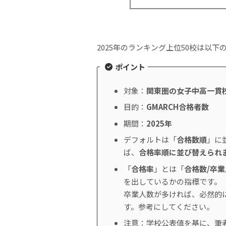
2025年のランキング上位50校は以下
ポイント
対象：
関東圏の女子中高一貫
目的：
GMARCH合格者数
期間：
2025年
デフォルトは「
合格数順
」に
ば、
合格率順に並び替えられ
「
合格率
」とは「
合格数/卒
を出しているかの指標です。
卒業人数が多ければ、必然的
す。参考にしてください。
注意：学校公表値を基に、筆