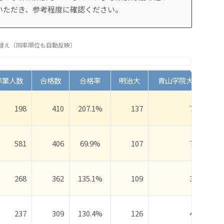
いただき、参考程度に確認ください。
替え（同率順位も自動反映）
卒業人数
合格数
合格率
明治大
青山学院大
立
198
410
207.1%
137
70
581
406
69.9%
107
77
268
362
135.1%
109
39
237
309
130.4%
126
47