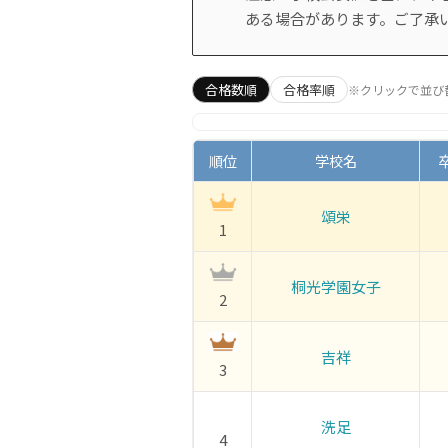
ある場合があります。ご了承
合格数順
合格率順
※クリックで並び
順位
学校名
頌栄
1
桐光学園女子
2
吉祥
3
洗足
4