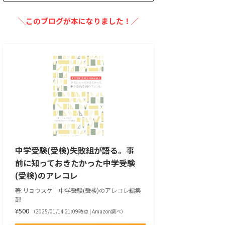
╲このブログが本になりました！／
教大
中央大
法政大
学習院大
124
28
44
7
65
71
68
18
中学受験(受検)失敗組が語る。事
前に知っておきたかった中学受験
(受検)のアレコレ
73
62
66
13
著:リョウスケ｜中学受験(受検)のアレコレ編集
部
¥500
（2025/01/14 21:09時点 | Amazon調べ）
53
33
41
9