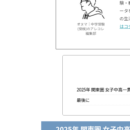
験・
ータ
の生
オヌマ｜中学受験
はコ
(受検)のアレコレ
編集部
2025年 関東圏 女子中高一
最後に
2025年 関東圏 女子中