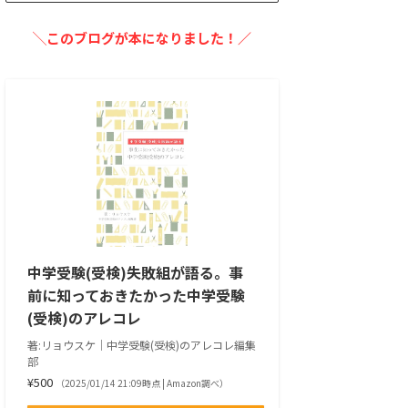
╲このブログが本になりました！／
中学受験(受検)失敗組が語る。事
前に知っておきたかった中学受験
(受検)のアレコレ
著:リョウスケ｜中学受験(受検)のアレコレ編集
部
¥500
（2025/01/14 21:09時点 | Amazon調べ）