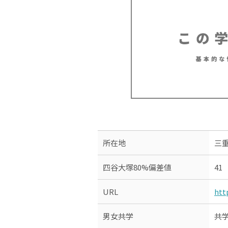
所在地
三重
四谷大塚80%偏差値
41
URL
htt
男女共学
共