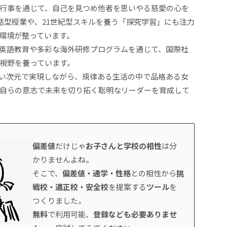
行事を通じて、自己を見つめ他者を思いやる慈愛の心を
話型授業や、21世紀型スキルを養う「探究学習」にも注力
環境が整っています。
英語教育や多彩な海外研修プログラムを通じて、国際社
視野を養っています。
い次元で実現しながら、規律ある生活の中で品格ある女
自らの意志で未来を切り拓く聡明なリーダーを育成して
偏差値
だけじゃ
お子さんと学校の相性
は分
かりませんよね。
そこで、
偏差値・通学・性格
との相性から
挑
戦校・適正校・安全校
を提案する
ツール
を
つくりました。
無料
で利用可能、
登録なども必要ありませ