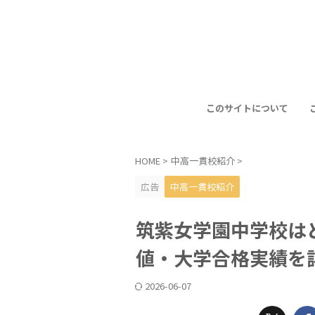
このサイトについて
HOME
>
中高一貫校紹介
>
広告
中高一貫校紹介
筑紫女学園中学校は
値・大学合格実績を
2026-06-07