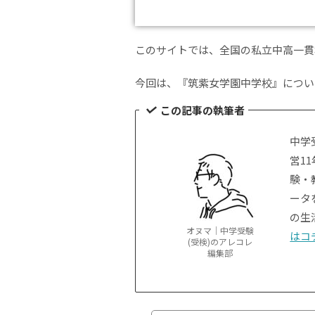
このサイトでは、全国の私立中高一貫
今回は、『筑紫女学園中学校』につい
この記事の執筆者
中学
営1
験・
ータ
の生
オヌマ｜中学受験
はコ
(受検)のアレコレ
編集部