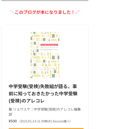
╲このブログが本になりました！／
中学受験(受検)失敗組が語る。事
前に知っておきたかった中学受験
(受検)のアレコレ
著:リョウスケ｜中学受験(受検)のアレコレ編集
部
¥500
（2025/01/14 21:09時点 | Amazon調べ）