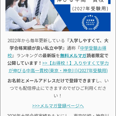
2022年から毎年更新している
『入学しやすくて、大
学合格実績が良い私立中学』
通称『
中学受験お得
校
』ランキングの
最新版
を
無料メルマガ
読者限定で
公開しています！
>>【お得校！】入りやすくて学力
が伸びる中高一貫校(東京・神奈川)(2027年受験用)
お名前とメールアドレスだけで登録できます
し、い
つでも配信停止にできますのでぜひご利用くださ
い！
>>>メルマガ登録ページへ
2026年大学合格実績をもとにし、東京91校・神奈川