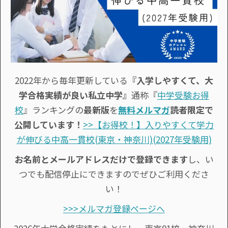
2022年から毎年更新している
『入学しやすくて、大
学合格実績が良い私立中学』
通称『
中学受験お得
校
』ランキングの
最新版
を
無料メルマガ
読者限定で
公開しています！
>>【お得校！】入りやすくて学力
が伸びる中高一貫校(東京・神奈川)(2027年受験用)
お名前とメールアドレスだけで登録できます
し、い
つでも配信停止にできますのでぜひご利用くださ
い！
>>>メルマガ登録ページへ