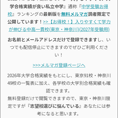
学合格実績が良い私立中学』
通称『
中学受験お得
校
』ランキングの
最新版
を
無料メルマガ
読者限定で
公開しています！
>>【お得校！】入りやすくて学力
が伸びる中高一貫校(東京・神奈川)(2027年受験用)
お名前とメールアドレスだけで登録できます
し、い
つでも配信停止にできますのでぜひご利用くださ
い！
>>>メルマガ登録ページへ
2026年大学合格実績をもとにし、東京91校・神奈川
49校の一覧表に加え、各学校の大学別合格実績も確
認できます。
無料登録だけで閲覧できますので、東京・神奈川限
定ですが『
志望校選びに悩んでいる
』あなたには参
考になると思います。