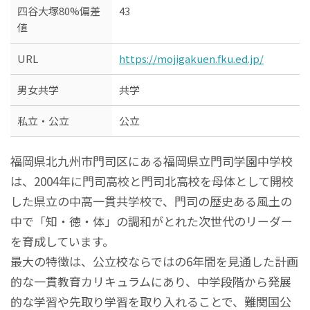
四谷大塚80%偏差
43
値
URL
https://mojigakuen.fku.ed.jp/
男女共学
共学
私立・公立
公立
福岡県北九州市門司区にある福岡県立門司学園中学校
は、2004年に門司高校と門司北高校を母体として開校
した県立の中高一貫共学校で、門司の歴史ある風土の
中で「知・徳・体」の調和がとれた次世代のリーダー
を育成しています。
最大の特徴は、公立校ならではの6年間を見通した計画
的な一貫教育カリキュラムにあり、中学段階から発展
的な学習や先取り学習を取り入れることで、難関国公