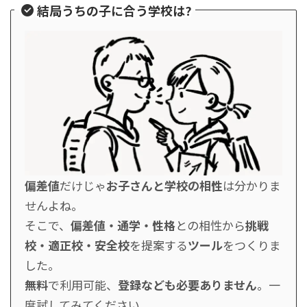
結局うちの子に合う学校は?
偏差値
だけじゃ
お子さんと学校の相性
は分かりま
せんよね。
そこで、
偏差値・通学・性格
との相性から
挑戦
校・適正校・安全校
を提案する
ツール
をつくりま
した。
無料
で利用可能、
登録なども必要ありません
。一
度試してみてください。