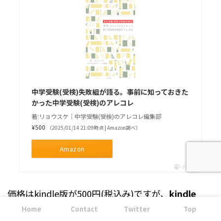
中学受験(受検)失敗組が語る。事前に知っておきた
かった中学受験(受検)のアレコレ
著:リョウスケ｜中学受験(受検)のアレコレ編集部
¥500
（2025/01/14 21:09時点 | Amazon調べ）
Amazon
ポチップ
価格はkindle版が500円(税込み)ですが、
kindle
Unlimitedメンバーシップ
に含まれているので
会員
Home
Contact
Twitter
Top