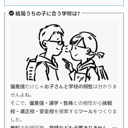
結局うちの子に合う学校は?
偏差値
だけじゃ
お子さんと学校の相性
は分かりま
せんよね。
そこで、
偏差値・通学・性格
との相性から
挑戦
校・適正校・安全校
を提案する
ツール
をつくりま
した。
無料
で利用可能、
登録なども必要ありません
。一