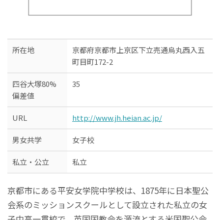
所在地
京都府京都市上京区下立売通烏丸西入五
町目町172-2
四谷大塚80%
35
偏差値
URL
http://www.jh.heian.ac.jp/
男女共学
女子校
私立・公立
私立
京都市にある平安女学院中学校は、1875年に日本聖公
会系のミッションスクールとして設立された私立の女
子中高一貫校で、英国国教会を源流とする米国聖公会