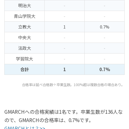
明治大
-
-
青山学院大
-
-
立教大
1
0.7%
中央大
-
-
法政大
-
-
学習院大
-
-
合計
1
0.7%
合格率は延べ合格数÷卒業生数。100%超は複数合格の場合あり。
GMARCHへの合格実績は1名です。卒業生数が136人な
ので、GMARCHの合格率は、0.7%です。
GMARCHとは？>>