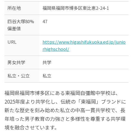
所在地
福岡県福岡市博多区東比恵2-24-1
四谷大塚80%
47
偏差値
URL
https://www.higashifukuoka.ed.jp/junio
rhighschool/
男女共学
共学
私立・公立
私立
福岡県福岡市博多区にある東福岡自彊館中学校は、
2025年度より共学化し、伝統の「東福岡」ブランドに
新たな歴史を刻み始めた私立の中高一貫共学校で、長
年培った男子教育の力強さと多様性を尊重する共学環
境を融合させています。