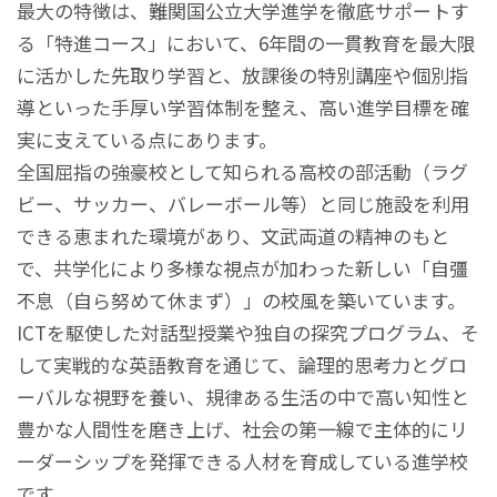
最大の特徴は、難関国公立大学進学を徹底サポートす
る「特進コース」において、6年間の一貫教育を最大限
に活かした先取り学習と、放課後の特別講座や個別指
導といった手厚い学習体制を整え、高い進学目標を確
実に支えている点にあります。
全国屈指の強豪校として知られる高校の部活動（ラグ
ビー、サッカー、バレーボール等）と同じ施設を利用
できる恵まれた環境があり、文武両道の精神のもと
で、共学化により多様な視点が加わった新しい「自彊
不息（自ら努めて休まず）」の校風を築いています。
ICTを駆使した対話型授業や独自の探究プログラム、そ
して実戦的な英語教育を通じて、論理的思考力とグロ
ーバルな視野を養い、規律ある生活の中で高い知性と
豊かな人間性を磨き上げ、社会の第一線で主体的にリ
ーダーシップを発揮できる人材を育成している進学校
です。