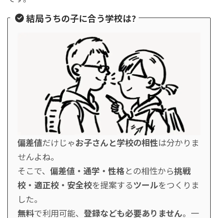
結局うちの子に合う学校は?
偏差値
だけじゃ
お子さんと学校の相性
は分かりま
せんよね。
そこで、
偏差値・通学・性格
との相性から
挑戦
校・適正校・安全校
を提案する
ツール
をつくりま
した。
無料
で利用可能、
登録なども必要ありません
。一