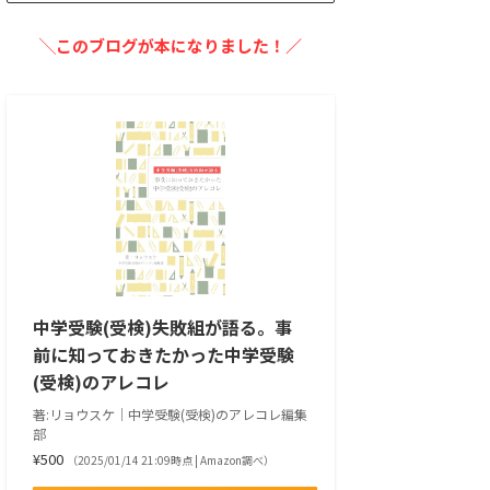
╲このブログが本になりました！／
中学受験(受検)失敗組が語る。事
前に知っておきたかった中学受験
(受検)のアレコレ
著:リョウスケ｜中学受験(受検)のアレコレ編集
部
¥500
（2025/01/14 21:09時点 | Amazon調べ）