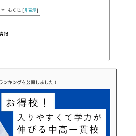
もくじ
[
非表示
]
情報
校ランキングを公開しました！