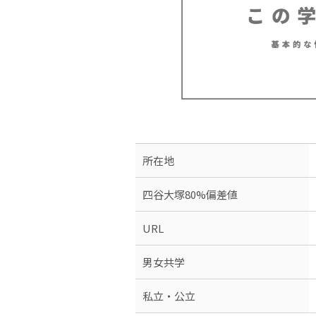
所在地
四谷大塚80%偏差値
URL
男女共学
私立・公立