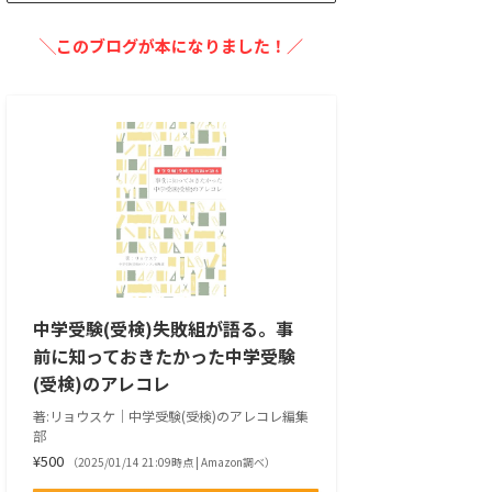
╲このブログが本になりました！／
中学受験(受検)失敗組が語る。事
前に知っておきたかった中学受験
(受検)のアレコレ
著:リョウスケ｜中学受験(受検)のアレコレ編集
部
¥500
（2025/01/14 21:09時点 | Amazon調べ）