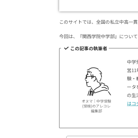
このサイトでは、全国の私立中高一貫
今回は、『関西学院中学部』について
この記事の執筆者
中学
営1
験・
ータ
の生
オヌマ｜中学受験
はコ
(受検)のアレコレ
編集部