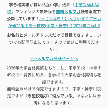
学合格実績が良い私立中学』
通称『
中学受験お得
校
』ランキングの
最新版
を
無料メルマガ
読者限定で
公開しています！
>>【お得校！】入りやすくて学力
が伸びる中高一貫校(東京・神奈川)(2027年受験用)
お名前とメールアドレスだけで登録できます
し、い
つでも配信停止にできますのでぜひご利用くださ
い！
>>>メルマガ登録ページへ
2026年大学合格実績をもとにし、東京91校・神奈川
49校の一覧表に加え、各学校の大学別合格実績も確
認できます。
無料登録だけで閲覧できますので、東京・神奈川限
定ですが『
志望校選びに悩んでいる
』あなたには参
考になると思います。