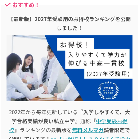
おすすめ！
【最新版】2027年受験用のお得校ランキングを公開
しました！
2022年から毎年更新している
『入学しやすくて、大
学合格実績が良い私立中学』
通称『
中学受験お得
校
』ランキングの
最新版
を
無料メルマガ
読者限定で
公開しています！
>>【お得校！】入りやすくて学力