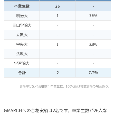
卒業生数
26
-
明治大
1
3.8%
青山学院大
-
-
立教大
-
-
中央大
1
3.8%
法政大
-
-
学習院大
-
-
合計
2
7.7%
合格率は延べ合格数÷卒業生数。100%超は複数合格の場合あり。
GMARCHへの合格実績は2名です。卒業生数が26人な