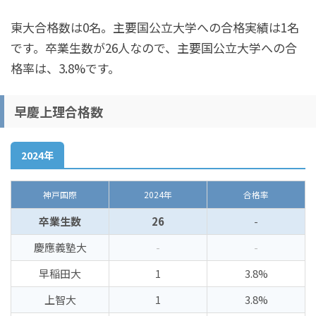
東大合格数は0名。主要国公立大学への合格実績は1名
です。卒業生数が26人なので、主要国公立大学への合
格率は、3.8%です。
早慶上理合格数
2024年
神戸国際
2024年
合格率
卒業生数
26
-
慶應義塾大
-
-
早稲田大
1
3.8%
上智大
1
3.8%