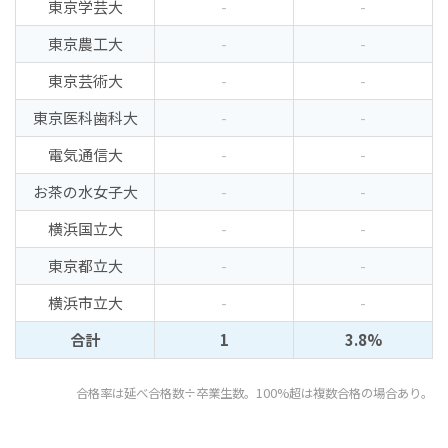
東京学芸大
-
-
東京農工大
-
-
東京芸術大
-
-
東京医科歯科大
-
-
電気通信大
-
-
お茶の水女子大
-
-
横浜国立大
-
-
東京都立大
-
-
横浜市立大
-
-
合計
1
3.8%
合格率は延べ合格数÷卒業生数。100%超は複数合格の場合あり。