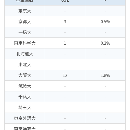
東京大
-
-
京都大
3
0.5%
一橋大
-
-
東京科学大
1
0.2%
北海道大
-
-
東北大
-
-
大阪大
12
1.8%
筑波大
-
-
千葉大
-
-
埼玉大
-
-
東京外語大
-
-
東京学芸大
-
-