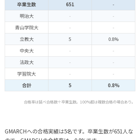
卒業生数
651
-
明治大
-
-
青山学院大
-
-
立教大
5
0.8%
中央大
-
-
法政大
-
-
学習院大
-
-
合計
5
0.8%
合格率は延べ合格数÷卒業生数。100%超は複数合格の場合あり。
GMARCHへの合格実績は5名です。卒業生数が651人な