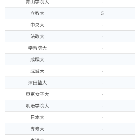
青山学院大
-
立教大
5
中央大
-
法政大
-
学習院大
-
成蹊大
-
成城大
-
津田塾大
-
東京女子大
-
明治学院大
-
日本大
-
専修大
-