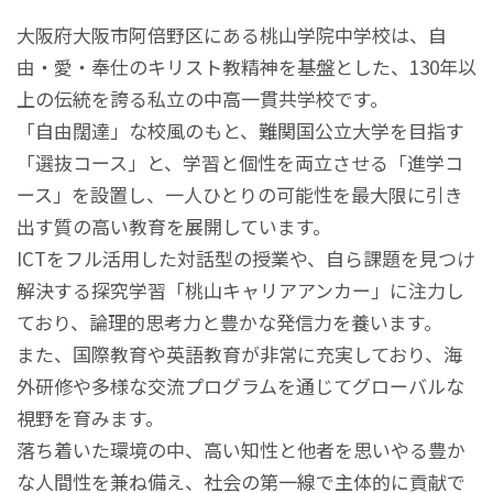
大阪府大阪市阿倍野区にある桃山学院中学校は、自
由・愛・奉仕のキリスト教精神を基盤とした、130年以
上の伝統を誇る私立の中高一貫共学校です。
「自由闊達」な校風のもと、難関国公立大学を目指す
「選抜コース」と、学習と個性を両立させる「進学コ
ース」を設置し、一人ひとりの可能性を最大限に引き
出す質の高い教育を展開しています。
ICTをフル活用した対話型の授業や、自ら課題を見つけ
解決する探究学習「桃山キャリアアンカー」に注力し
ており、論理的思考力と豊かな発信力を養います。
また、国際教育や英語教育が非常に充実しており、海
外研修や多様な交流プログラムを通じてグローバルな
視野を育みます。
落ち着いた環境の中、高い知性と他者を思いやる豊か
な人間性を兼ね備え、社会の第一線で主体的に貢献で