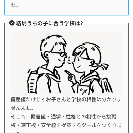
ね。
結局うちの子に合う学校は?
偏差値
だけじゃ
お子さんと学校の相性
は分かりま
せんよね。
そこで、
偏差値・通学・性格
との相性から
挑戦
校・適正校・安全校
を提案する
ツール
をつくりま