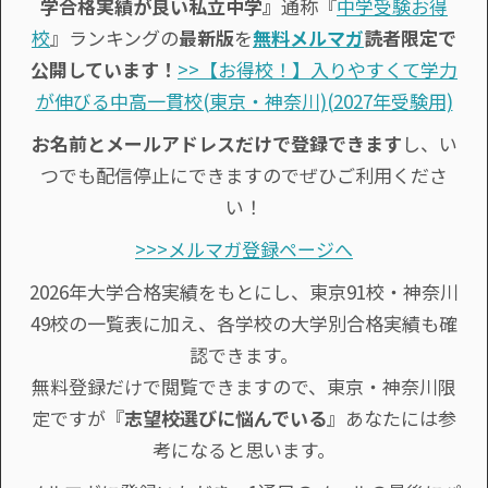
学合格実績が良い私立中学』
通称『
中学受験お得
校
』ランキングの
最新版
を
無料メルマガ
読者限定で
公開しています！
>>【お得校！】入りやすくて学力
が伸びる中高一貫校(東京・神奈川)(2027年受験用)
お名前とメールアドレスだけで登録できます
し、い
つでも配信停止にできますのでぜひご利用くださ
い！
>>>メルマガ登録ページへ
2026年大学合格実績をもとにし、東京91校・神奈川
49校の一覧表に加え、各学校の大学別合格実績も確
認できます。
無料登録だけで閲覧できますので、東京・神奈川限
定ですが『
志望校選びに悩んでいる
』あなたには参
考になると思います。