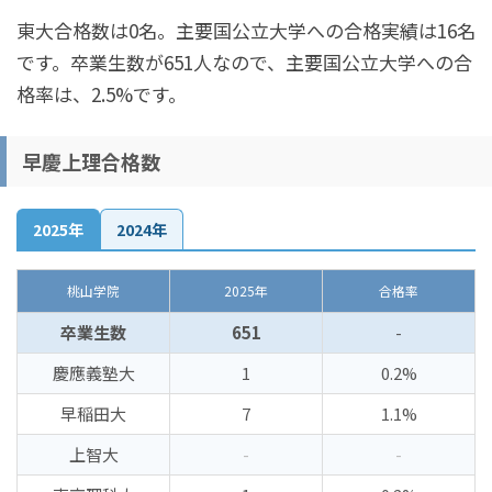
東大合格数は0名。主要国公立大学への合格実績は16名
です。卒業生数が651人なので、主要国公立大学への合
格率は、2.5%です。
早慶上理合格数
2025年
2024年
桃山学院
2025年
合格率
卒業生数
651
-
慶應義塾大
1
0.2%
早稲田大
7
1.1%
上智大
-
-