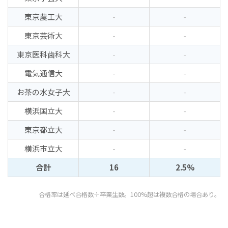
東京農工大
-
-
東京芸術大
-
-
東京医科歯科大
-
-
電気通信大
-
-
お茶の水女子大
-
-
横浜国立大
-
-
東京都立大
-
-
横浜市立大
-
-
合計
16
2.5%
合格率は延べ合格数÷卒業生数。100%超は複数合格の場合あり。