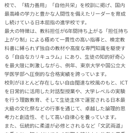
校で、「精力善用」「自他共栄」を校訓に掲げ、国内
最高峰の学力と豊かな人間性を備えたリーダーを育成
し続けている日本屈指の進学校です。
最大の特徴は、教科担任が6年間持ち上がる「担任持ち
上がり制」による極めて一貫性の高い指導と、検定教
科書に縛られず独自の教材や高度な専門知識を駆使す
る「自由なカリキュラム」にあり、生徒の知的好奇心
を最大限に刺激しながら、例年、東京大学や国公立大
学医学部へ圧倒的な合格実績を誇っています。
校則がほとんど存在しない自由闊達な校風のもと、ICT
を日常的に活用した対話型授業や、大学レベルの実験
を行う理数教育、そして生徒主体で運営される日本最
大級の文化祭などの行事を通じて、卓越した論理的思
考力と創造性、そして高い自律心を養っています。
また、伝統的に柔道が必修とされるなど「文武両道」