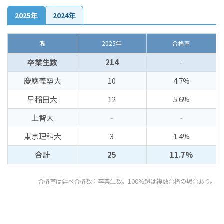
2025年
2024年
灘
2025年
合格率
卒業生数
214
-
慶應義塾大
10
4.7%
早稲田大
12
5.6%
上智大
-
-
東京理科大
3
1.4%
合計
25
11.7%
合格率は延べ合格数÷卒業生数。100%超は複数合格の場合あり。