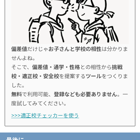
偏差値
だけじゃ
お子さんと学校の相性
は分かりま
せんよね。
そこで、
偏差値・通学・性格
との相性から
挑戦
校・適正校・安全校
を提案する
ツール
をつくりま
した。
無料
で利用可能、
登録なども必要ありません
。一
度試してみてください。
>>>適正校チェッカーを使う
最後に