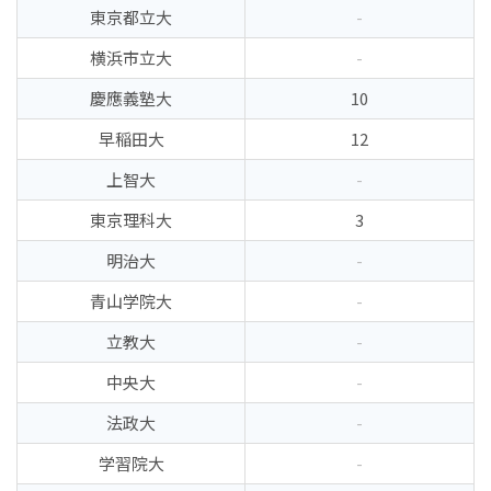
東京都立大
-
横浜市立大
-
慶應義塾大
10
早稲田大
12
上智大
-
東京理科大
3
明治大
-
青山学院大
-
立教大
-
中央大
-
法政大
-
学習院大
-