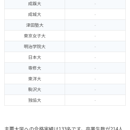
成蹊大
-
成城大
-
津田塾大
-
東京女子大
-
明治学院大
-
日本大
-
専修大
-
東洋大
-
駒沢大
-
独協大
-
主要大学への合格実績は133名です。卒業生数が214人