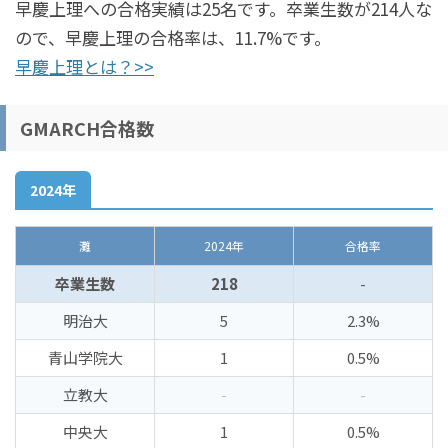
早慶上理への合格実績は25名です。卒業生数が214人な
ので、早慶上理の合格率は、11.7%です。
早慶上理とは？>>
GMARCH合格数
2024年
灘
2024年
合格率
卒業生数
218
-
明治大
5
2.3%
青山学院大
1
0.5%
立教大
-
-
中央大
1
0.5%