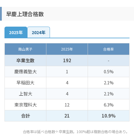
早慶上理合格数
2025年
2024年
南山男子
2025年
合格率
卒業生数
192
-
慶應義塾大
1
0.5%
早稲田大
4
2.1%
上智大
4
2.1%
東京理科大
12
6.3%
合計
21
10.9%
合格率は延べ合格数÷卒業生数。100%超は複数合格の場合あり。