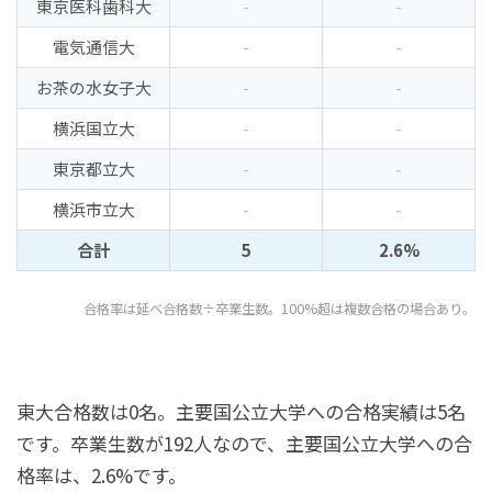
東京医科歯科大
-
-
電気通信大
-
-
お茶の水女子大
-
-
横浜国立大
-
-
東京都立大
-
-
横浜市立大
-
-
合計
5
2.6%
合格率は延べ合格数÷卒業生数。100%超は複数合格の場合あり。
東大合格数は0名。主要国公立大学への合格実績は5名
です。卒業生数が192人なので、主要国公立大学への合
格率は、2.6%です。