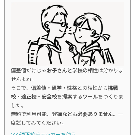
偏差値
だけじゃ
お子さんと学校の相性
は分かりま
せんよね。
そこで、
偏差値・通学・性格
との相性から
挑戦
校・適正校・安全校
を提案する
ツール
をつくりま
した。
無料
で利用可能、
登録なども必要ありません
。一
度試してみてください。
>>>適正校チェッカーを使う