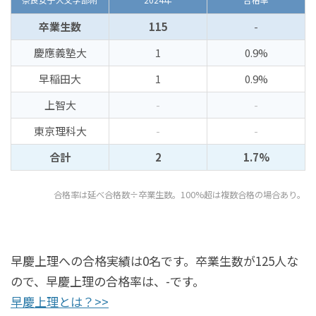
卒業生数
115
-
慶應義塾大
1
0.9%
早稲田大
1
0.9%
上智大
-
-
東京理科大
-
-
合計
2
1.7%
合格率は延べ合格数÷卒業生数。100%超は複数合格の場合あり。
早慶上理への合格実績は0名です。卒業生数が125人な
ので、早慶上理の合格率は、-です。
早慶上理とは？>>