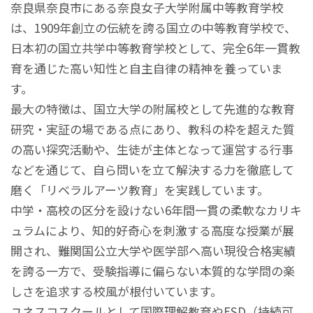
奈良県奈良市にある奈良女子大学附属中等教育学校
は、1909年創立の伝統を誇る国立の中等教育学校で、
日本初の国立共学中等教育学校として、完全6年一貫教
育を通じた高い知性と自主自律の精神を養っていま
す。
最大の特徴は、国立大学の附属校として先進的な教育
研究・実証の場である点にあり、教科の枠を超えた質
の高い探究活動や、生徒が主体となって運営する行事
などを通じて、自ら問いを立て解決する力を徹底して
磨く「リベラルアーツ教育」を実践しています。
中学・高校の区分を設けない6年間一貫の柔軟なカリキ
ュラムにより、知的好奇心を刺激する高度な授業が展
開され、難関国公立大学や医学部へ高い現役合格実績
を誇る一方で、受験指導に偏らない本質的な学問の楽
しさを追求する校風が根付いています。
ユネスコスクールとして国際理解教育やESD（持続可