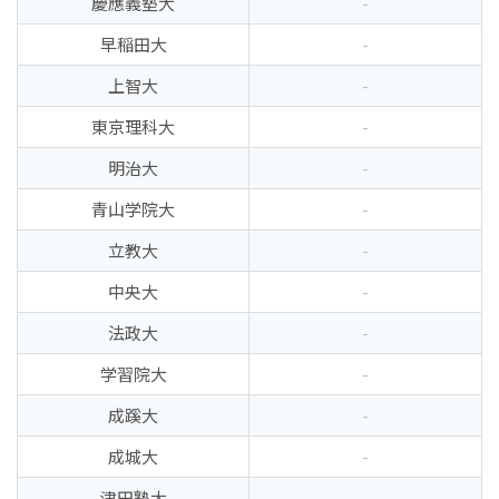
慶應義塾大
-
早稲田大
-
上智大
-
東京理科大
-
明治大
-
青山学院大
-
立教大
-
中央大
-
法政大
-
学習院大
-
成蹊大
-
成城大
-
津田塾大
-