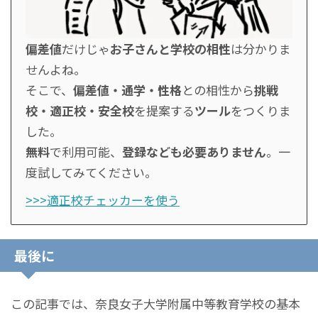
偏差値
だけじゃ
お子さんと学校の相性
は分かりま
せんよね。
そこで、
偏差値・通学・性格
との相性から
挑戦
校・適正校・安全校
を提案する
ツール
をつくりま
した。
無料
で利用可能、
登録なども必要ありません
。一
度試してみてください。
>>>適正校チェッカーを使う
最後に
この記事では、奈良女子大学附属中等教育学校の基本