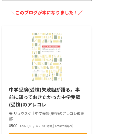
╲このブログが本になりました！／
中学受験(受検)失敗組が語る。事
前に知っておきたかった中学受験
(受検)のアレコレ
著:リョウスケ｜中学受験(受検)のアレコレ編集
部
¥500
（2025/01/14 21:09時点 | Amazon調べ）