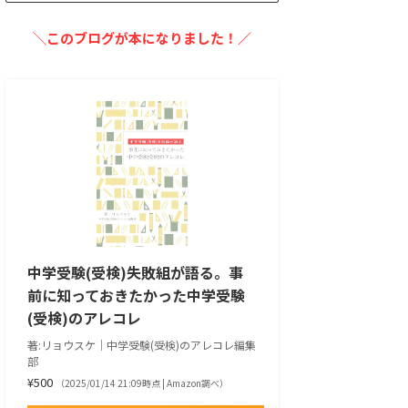
╲このブログが本になりました！／
中学受験(受検)失敗組が語る。事
前に知っておきたかった中学受験
(受検)のアレコレ
著:リョウスケ｜中学受験(受検)のアレコレ編集
部
¥500
（2025/01/14 21:09時点 | Amazon調べ）