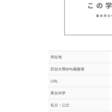
所在地
四谷大塚80%偏差値
URL
男女共学
私立・公立