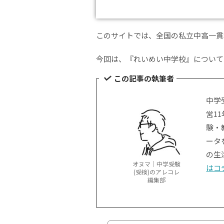
このサイトでは、全国の私立中高一貫
今回は、『れいめい中学校』について
この記事の執筆者
中学
営1
験・
ータ
の生
オヌマ｜中学受験
はコ
(受検)のアレコレ
編集部