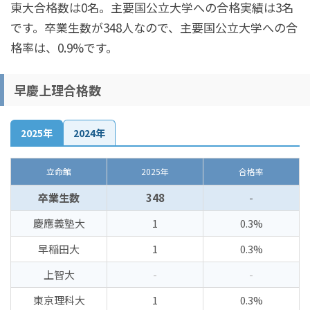
東大合格数は0名。主要国公立大学への合格実績は3名
です。卒業生数が348人なので、主要国公立大学への合
格率は、0.9%です。
早慶上理合格数
2025年
2024年
立命館
2025年
合格率
卒業生数
348
-
慶應義塾大
1
0.3%
早稲田大
1
0.3%
上智大
-
-
東京理科大
1
0.3%