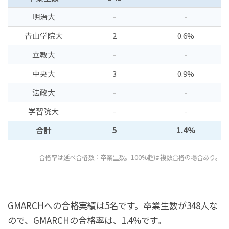
明治大
-
-
青山学院大
2
0.6%
立教大
-
-
中央大
3
0.9%
法政大
-
-
学習院大
-
-
合計
5
1.4%
合格率は延べ合格数÷卒業生数。100%超は複数合格の場合あり。
GMARCHへの合格実績は5名です。卒業生数が348人な
ので、GMARCHの合格率は、1.4%です。