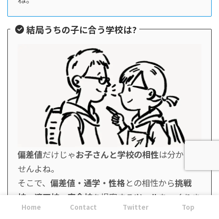
結局うちの子に合う学校は?
偏差値
だけじゃ
お子さんと学校の相性
は分かりま
せんよね。
そこで、
偏差値・通学・性格
との相性から
挑戦
校・適正校・安全校
を提案する
ツール
をつくりま
Home
Contact
Twitter
Top
した。