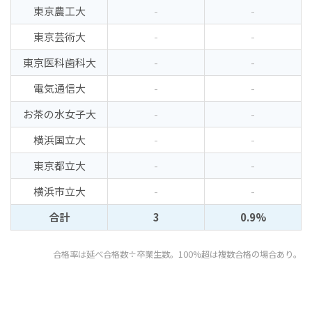
東京農工大
-
-
東京芸術大
-
-
東京医科歯科大
-
-
電気通信大
-
-
お茶の水女子大
-
-
横浜国立大
-
-
東京都立大
-
-
横浜市立大
-
-
合計
3
0.9%
合格率は延べ合格数÷卒業生数。100%超は複数合格の場合あり。