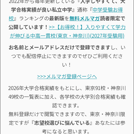
2022年から毎年更新している
『入学しやすくて、大
学合格実績が良い私立中学』
通称『
中学受験お得
校
』ランキングの
最新版
を
無料メルマガ
読者限定で
公開しています！
>>【お得校！】入りやすくて学力
が伸びる中高一貫校(東京・神奈川)(2027年受験用)
お名前とメールアドレスだけで登録できます
し、い
つでも配信停止にできますのでぜひご利用くださ
い！
>>>メルマガ登録ページへ
2026年大学合格実績をもとにし、東京91校・神奈川
49校の一覧表に加え、各学校の大学別合格実績も確
認できます。
無料登録だけで閲覧できますので、東京・神奈川限
定ですが『
志望校選びに悩んでいる
』あなたには参
考になると思います。