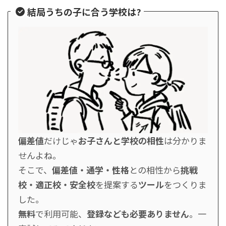
結局うちの子に合う学校は?
偏差値
だけじゃ
お子さんと学校の相性
は分かりま
せんよね。
そこで、
偏差値・通学・性格
との相性から
挑戦
校・適正校・安全校
を提案する
ツール
をつくりま
した。
無料
で利用可能、
登録なども必要ありません
。一