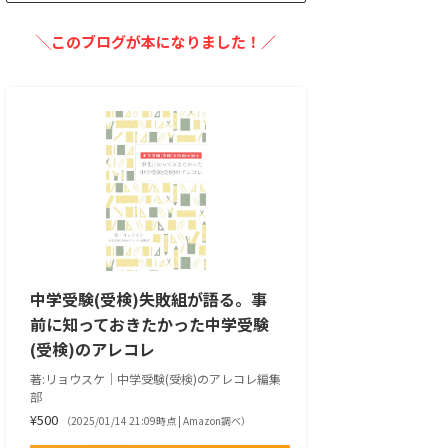
╲このブログが本になりました！／
中学受験(受検)失敗組が語る。事
前に知っておきたかった中学受験
(受検)のアレコレ
著:リョウスケ｜中学受験(受検)のアレコレ編集
部
¥500
（2025/01/14 21:09時点 | Amazon調べ）