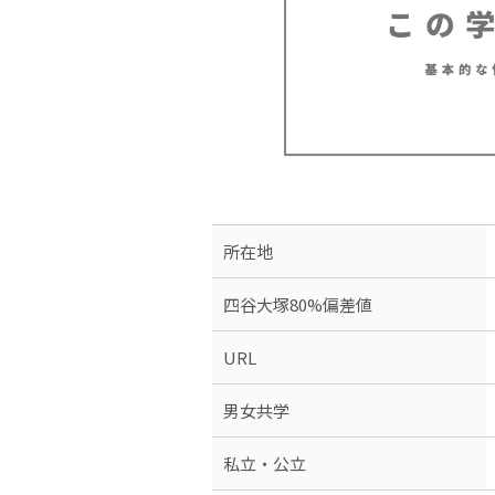
所在地
四谷大塚80%偏差値
URL
男女共学
私立・公立