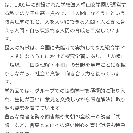
は、1905年に創設された学校法人椙山女学園が運営す
る私立の女子中高一貫校で、「人間になろう」という
教育理念のもと、人を大切にできる人間・人と支え合
える人間・自ら頑張れる人間の育成を目指していま
す。
最大の特徴は、全国に先駆けて実施してきた総合学習
「人間になろう」における探究学習にあり、「人権」
「環境」「国際理解・平和」の分野を学年ごとに深掘
りしながら、社会と真摯に向き合う力を養っていま
す。
学習面では、グループでの協働学習を積極的に取り入
れ、生徒が互いに意見を交換しながら課題解決に取り
組む姿勢を育てています。
豊富な蔵書を誇る図書館や毎朝の全校一斉読書「朝
読」など、言葉と文化への深い関心を育む環境も特色