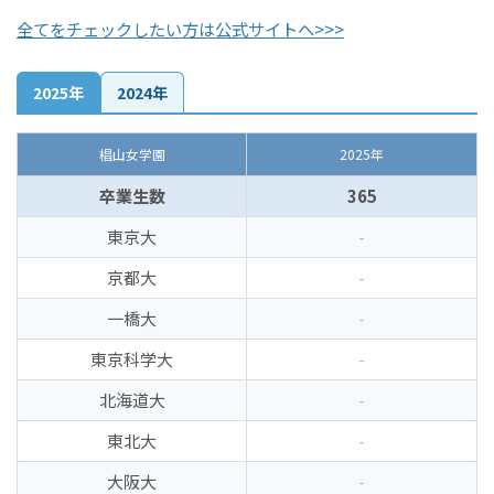
全てをチェックしたい方は公式サイトへ>>>
2025年
2024年
椙山女学園
2025年
卒業生数
365
東京大
-
京都大
-
一橋大
-
東京科学大
-
北海道大
-
東北大
-
大阪大
-