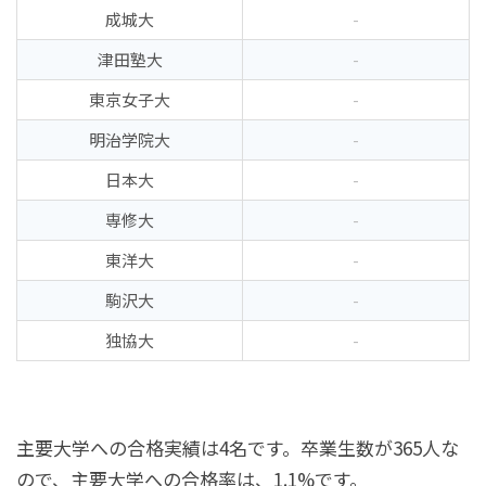
成城大
-
津田塾大
-
東京女子大
-
明治学院大
-
日本大
-
専修大
-
東洋大
-
駒沢大
-
独協大
-
主要大学への合格実績は4名です。卒業生数が365人な
ので、主要大学への合格率は、1.1%です。