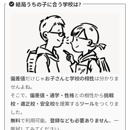
結局うちの子に合う学校は?
偏差値
だけじゃ
お子さんと学校の相性
は分かりま
せんよね。
そこで、
偏差値・通学・性格
との相性から
挑戦
校・適正校・安全校
を提案する
ツール
をつくりま
した。
無料
で利用可能、
登録なども必要ありません
。一
度試してみてください。