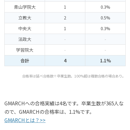
青山学院大
1
0.3%
立教大
2
0.5%
中央大
1
0.3%
法政大
-
-
学習院大
-
-
合計
4
1.1%
合格率は延べ合格数÷卒業生数。100%超は複数合格の場合あり。
GMARCHへの合格実績は4名です。卒業生数が365人な
ので、GMARCHの合格率は、1.1%です。
GMARCHとは？>>