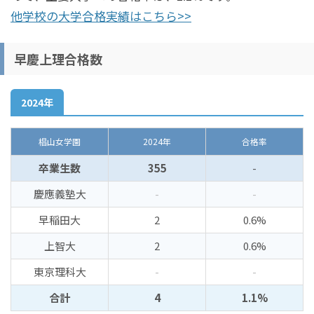
他学校の大学合格実績はこちら>>
早慶上理合格数
2024年
椙山女学園
2024年
合格率
卒業生数
355
-
慶應義塾大
-
-
早稲田大
2
0.6%
上智大
2
0.6%
東京理科大
-
-
合計
4
1.1%