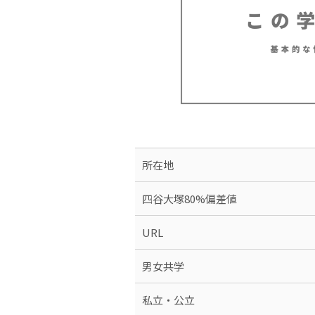
所在地
四谷大塚80%偏差値
URL
男女共学
私立・公立