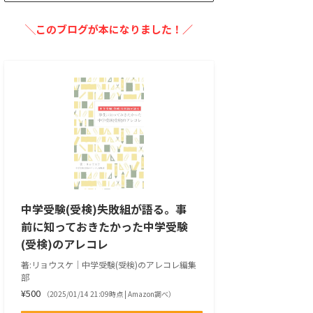
╲このブログが本になりました！／
中学受験(受検)失敗組が語る。事
前に知っておきたかった中学受験
(受検)のアレコレ
著:リョウスケ｜中学受験(受検)のアレコレ編集
部
¥500
（2025/01/14 21:09時点 | Amazon調べ）