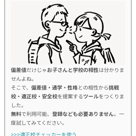
偏差値
だけじゃ
お子さんと学校の相性
は分かりま
せんよね。
そこで、
偏差値・通学・性格
との相性から
挑戦
校・適正校・安全校
を提案する
ツール
をつくりま
した。
無料
で利用可能、
登録なども必要ありません
。一
度試してみてください。
>>>適正校チェッカーを使う