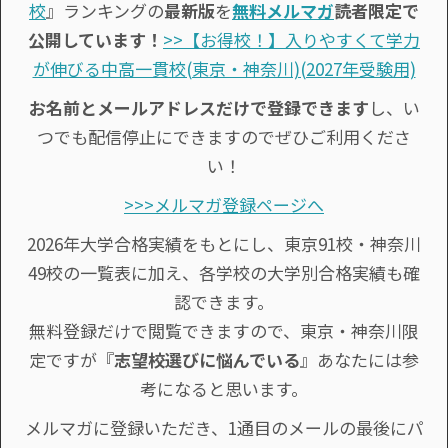
校
』ランキングの
最新版
を
無料メルマガ
読者限定で
公開しています！
>>【お得校！】入りやすくて学力
が伸びる中高一貫校(東京・神奈川)(2027年受験用)
お名前とメールアドレスだけで登録できます
し、い
つでも配信停止にできますのでぜひご利用くださ
い！
>>>メルマガ登録ページへ
2026年大学合格実績をもとにし、東京91校・神奈川
49校の一覧表に加え、各学校の大学別合格実績も確
認できます。
無料登録だけで閲覧できますので、東京・神奈川限
定ですが『
志望校選びに悩んでいる
』あなたには参
考になると思います。
メルマガに登録いただき、1通目のメールの最後にパ