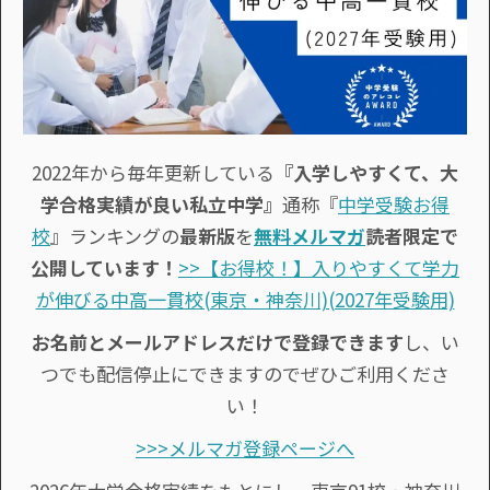
2022年から毎年更新している
『入学しやすくて、大
学合格実績が良い私立中学』
通称『
中学受験お得
校
』ランキングの
最新版
を
無料メルマガ
読者限定で
公開しています！
>>【お得校！】入りやすくて学力
が伸びる中高一貫校(東京・神奈川)(2027年受験用)
お名前とメールアドレスだけで登録できます
し、い
つでも配信停止にできますのでぜひご利用くださ
い！
>>>メルマガ登録ページへ