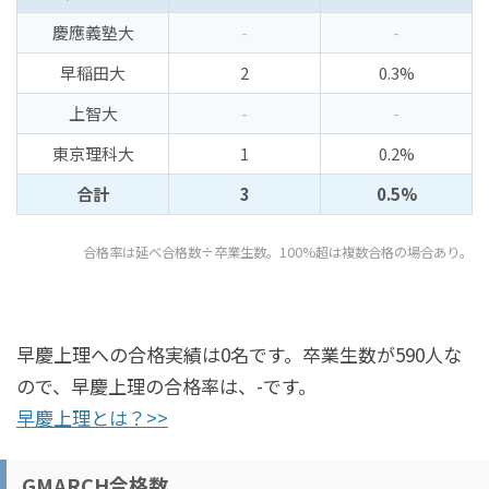
慶應義塾大
-
-
早稲田大
2
0.3%
上智大
-
-
東京理科大
1
0.2%
合計
3
0.5%
合格率は延べ合格数÷卒業生数。100%超は複数合格の場合あり。
早慶上理への合格実績は0名です。卒業生数が590人な
ので、早慶上理の合格率は、-です。
早慶上理とは？>>
GMARCH合格数