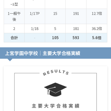
ｰﾙ型
1一般午
1/17P
15
191
12.7倍
後
2
1/18
5
181
36.2倍
合計
-
105
593
5.6倍
上宮学園中学校｜主要大学合格実績