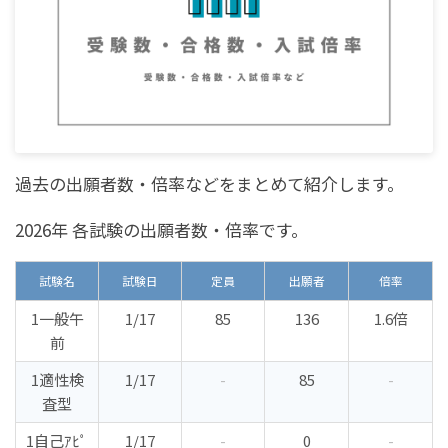
過去の出願者数・倍率などをまとめて紹介します。
2026年 各試験の出願者数・倍率です。
試験名
試験日
定員
出願者
倍率
1一般午
1/17
85
136
1.6倍
前
1適性検
1/17
-
85
-
査型
1自己ｱﾋﾟ
1/17
-
0
-