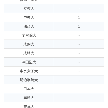
立教大
-
中央大
1
法政大
1
学習院大
-
成蹊大
-
成城大
-
津田塾大
-
東京女子大
-
明治学院大
-
日本大
-
専修大
-
東洋大
-