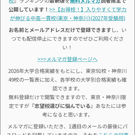
校
』ランキングの
最新版
を
無料メルマガ
読者限定で
公開しています！
>>【お得校！】入りやすくて学力
が伸びる中高一貫校(東京・神奈川)(2027年受験用)
お名前とメールアドレスだけで登録できます
し、い
つでも配信停止にできますのでぜひご利用くださ
い！
>>>メルマガ登録ページへ
2026年大学合格実績をもとにし、東京91校・神奈川
49校の一覧表に加え、各学校の大学別合格実績も確
認できます。
無料登録だけで閲覧できますので、東京・神奈川限
定ですが『
志望校選びに悩んでいる
』あなたには参
考になると思います。
メルマガに登録いただき、1通目のメールの最後にパ
スワードを記載していますので、それを
こちらの記事