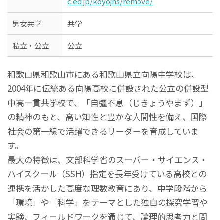
c.ed.jp/koyojhs/remove/
男女共学
共学
私立・公立
公立
和歌山県和歌山市にある和歌山県立向陽中学校は、
2004年に伝統ある向陽高校に併設された公立の併設型
中高一貫共学校で、「自彊不息（じきょうやまず）」
の精神のもと、高い知性と豊かな人間性を備え、国際
社会の第一線で活躍できるリーダーを育成していま
す。
最大の特徴は、文部科学省のスーパー・サイエンス・
ハイスクール（SSH）指定を長年受けている高校との
連携を活かした高度な理数教育にあり、中学段階から
「環境」や「科学」をテーマとした独自の探究学習や
実験、フィールドワークを通じて、論理的思考力と問