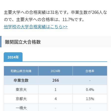
主要大学への合格実績は31名です。卒業生数が266人な
ので、主要大学への合格率は、11.7%です。
他学校の大学合格実績はこちら>>
難関国立大合格数
2024年
和歌山県立向陽
2024年
合格率
卒業生数
266
-
東京大
1
0.4%
京都大
4
1.5%
一橋大
-
-