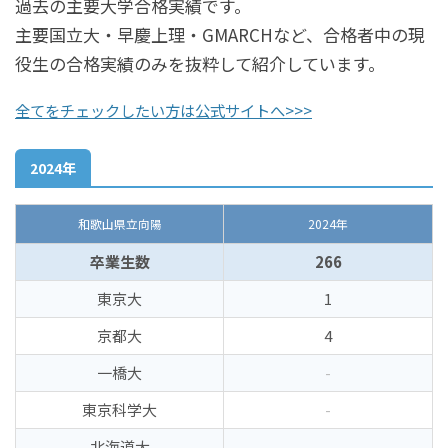
過去の主要大学合格実績です。
主要国立大・早慶上理・GMARCHなど、合格者中の現
役生の合格実績のみを抜粋して紹介しています。
全てをチェックしたい方は公式サイトへ>>>
2024年
和歌山県立向陽
2024年
卒業生数
266
東京大
1
京都大
4
一橋大
-
東京科学大
-
北海道大
-