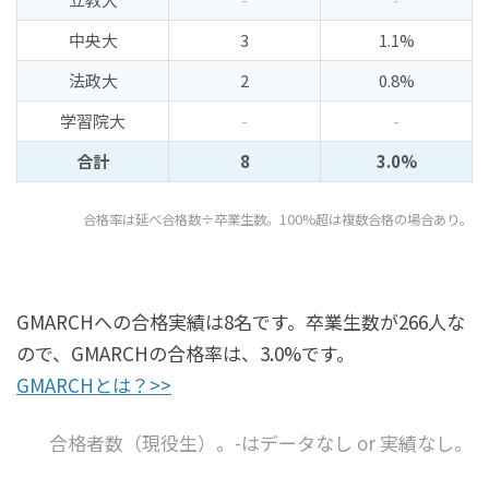
中央大
3
1.1%
法政大
2
0.8%
学習院大
-
-
合計
8
3.0%
合格率は延べ合格数÷卒業生数。100%超は複数合格の場合あり。
GMARCHへの合格実績は8名です。卒業生数が266人な
ので、GMARCHの合格率は、3.0%です。
GMARCHとは？>>
合格者数（現役生）。-はデータなし or 実績なし。