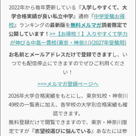
2022年から毎年更新している
『入学しやすくて、大
学合格実績が良い私立中学』
通称『
中学受験お得
校
』ランキングの
最新版
を
無料メルマガ
読者限定で
公開しています！
>>【お得校！】入りやすくて学力
が伸びる中高一貫校(東京・神奈川)(2027年受験用)
お名前とメールアドレスだけで登録できます
し、い
つでも配信停止にできますのでぜひご利用くださ
い！
>>>メルマガ登録ページへ
2026年大学合格実績をもとにし、東京91校・神奈川
49校の一覧表に加え、各学校の大学別合格実績も確
認できます。
無料登録だけで閲覧できますので、東京・神奈川限
定ですが『
志望校選びに悩んでいる
』あなたには参