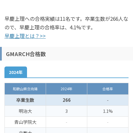
早慶上理への合格実績は11名です。卒業生数が266人な
ので、早慶上理の合格率は、4.1%です。
早慶上理とは？>>
GMARCH合格数
2024年
和歌山県立向陽
2024年
合格率
卒業生数
266
-
明治大
3
1.1%
青山学院大
-
-
立教大
-
-