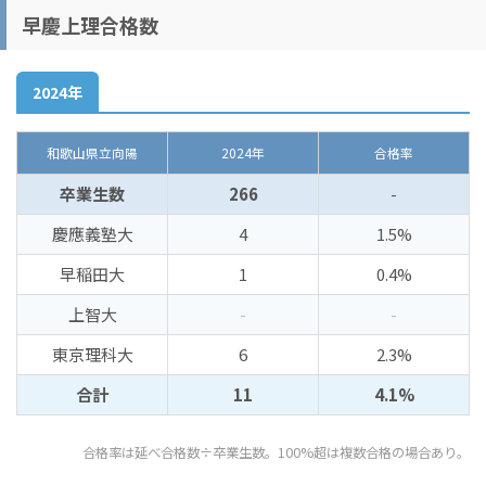
早慶上理合格数
2024年
和歌山県立向陽
2024年
合格率
卒業生数
266
-
慶應義塾大
4
1.5%
早稲田大
1
0.4%
上智大
-
-
東京理科大
6
2.3%
合計
11
4.1%
合格率は延べ合格数÷卒業生数。100%超は複数合格の場合あり。