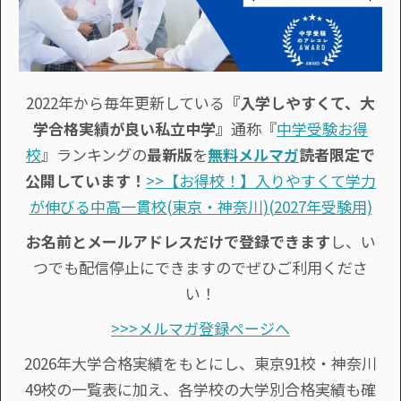
2022年から毎年更新している
『入学しやすくて、大
学合格実績が良い私立中学』
通称『
中学受験お得
校
』ランキングの
最新版
を
無料メルマガ
読者限定で
公開しています！
>>【お得校！】入りやすくて学力
が伸びる中高一貫校(東京・神奈川)(2027年受験用)
お名前とメールアドレスだけで登録できます
し、い
つでも配信停止にできますのでぜひご利用くださ
い！
>>>メルマガ登録ページへ
2026年大学合格実績をもとにし、東京91校・神奈川
49校の一覧表に加え、各学校の大学別合格実績も確