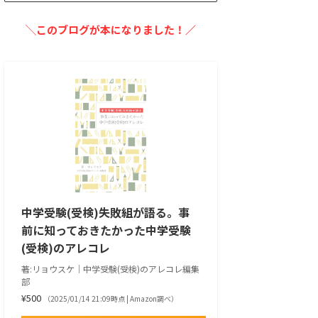
╲このブログが本になりました！／
中学受験(受検)失敗組が語る。事
前に知っておきたかった中学受験
(受検)のアレコレ
著:リョウスケ｜中学受験(受検)のアレコレ編集
部
¥500
（2025/01/14 21:09時点 | Amazon調べ）