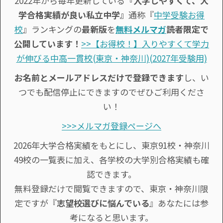
2022年から毎年更新している
『入学しやすくて、大
学合格実績が良い私立中学』
通称『
中学受験お得
校
』ランキングの
最新版
を
無料メルマガ
読者限定で
公開しています！
>>【お得校！】入りやすくて学力
が伸びる中高一貫校(東京・神奈川)(2027年受験用)
お名前とメールアドレスだけで登録できます
し、い
つでも配信停止にできますのでぜひご利用くださ
い！
>>>メルマガ登録ページへ
2026年大学合格実績をもとにし、東京91校・神奈川
49校の一覧表に加え、各学校の大学別合格実績も確
認できます。
無料登録だけで閲覧できますので、東京・神奈川限
定ですが『
志望校選びに悩んでいる
』あなたには参
考になると思います。