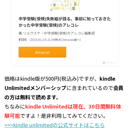
中学受験(受検)失敗組が語る。事前に知っておきた
かった中学受験(受検)のアレコレ
著:リョウスケ｜中学受験(受検)のアレコレ編集部
¥500
（2025/01/14 21:09時点 | Amazon調べ）
Amazon
ポチップ
価格はkindle版が500円(税込み)ですが、
kindle
Unlimitedメンバーシップ
に含まれているので
会員
の方は無料で読めます。
ちなみに
kindle Unlimitedは現在、30日間無料体
験可能
ですよ！是非利用してみてください。
>>>kindle unlimitedの公式サイトはこちら