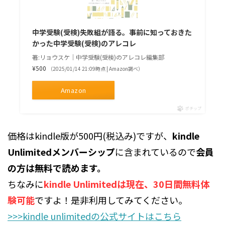
中学受験(受検)失敗組が語る。事前に知っておきた
かった中学受験(受検)のアレコレ
著:リョウスケ｜中学受験(受検)のアレコレ編集部
¥500
（2025/01/14 21:09時点 | Amazon調べ）
Amazon
ポチップ
価格はkindle版が500円(税込み)ですが、
kindle
Unlimitedメンバーシップ
に含まれているので
会員
の方は無料で読めます。
ちなみに
kindle Unlimitedは現在、30日間無料体
験可能
ですよ！是非利用してみてください。
>>>kindle unlimitedの公式サイトはこちら