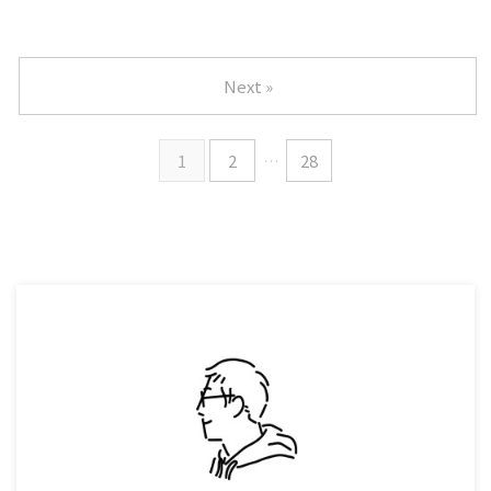
Next »
1
2
…
28