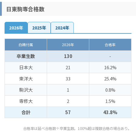
日東駒専合格数
2026年
2025年
2024年
白鴎付属
2026年
合格率
卒業生数
130
-
日本大
21
16.2%
東洋大
33
25.4%
駒沢大
1
0.8%
専修大
2
1.5%
合計
57
43.8%
合格率は延べ合格数÷卒業生数。100%超は複数合格の場合あり。