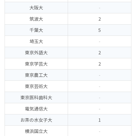
大阪大
-
筑波大
2
千葉大
5
埼玉大
-
東京外語大
2
東京学芸大
2
東京農工大
-
東京芸術大
-
東京医科歯科大
-
電気通信大
-
お茶の水女子大
1
横浜国立大
-