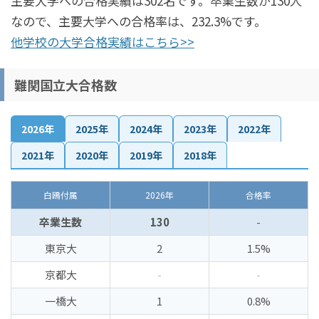
主要大学への合格実績は302名です。卒業生数が130人
なので、主要大学への合格率は、232.3%です。
他学校の大学合格実績はこちら>>
難関国立大合格数
2026年
2025年
2024年
2023年
2022年
2021年
2020年
2019年
2018年
白鴎付属
2026年
合格率
卒業生数
130
-
東京大
2
1.5%
京都大
-
-
一橋大
1
0.8%