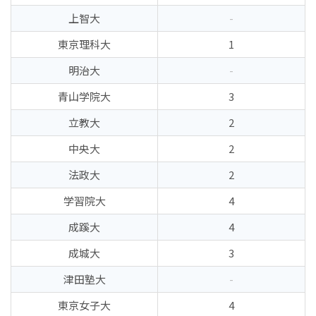
上智大
-
東京理科大
1
明治大
-
青山学院大
3
立教大
2
中央大
2
法政大
2
学習院大
4
成蹊大
4
成城大
3
津田塾大
-
東京女子大
4