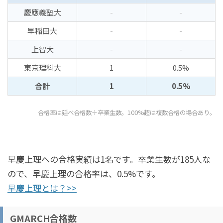
慶應義塾大
-
-
早稲田大
-
-
上智大
-
-
東京理科大
1
0.5%
合計
1
0.5%
合格率は延べ合格数÷卒業生数。100%超は複数合格の場合あり。
早慶上理への合格実績は1名です。卒業生数が185人な
ので、早慶上理の合格率は、0.5%です。
早慶上理とは？>>
GMARCH合格数