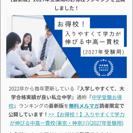
しました！
2022年から毎年更新している
『入学しやすくて、大
学合格実績が良い私立中学』
通称『
中学受験お得
校
』ランキングの
最新版
を
無料メルマガ
読者限定で
公開しています！
>>【お得校！】入りやすくて学力
が伸びる中高一貫校(東京・神奈川)(2027年受験用)