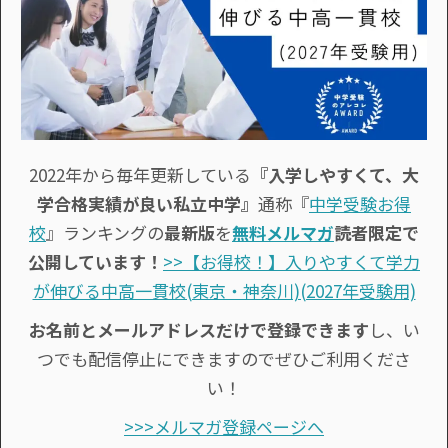
2022年から毎年更新している
『入学しやすくて、大
学合格実績が良い私立中学』
通称『
中学受験お得
校
』ランキングの
最新版
を
無料メルマガ
読者限定で
公開しています！
>>【お得校！】入りやすくて学力
が伸びる中高一貫校(東京・神奈川)(2027年受験用)
お名前とメールアドレスだけで登録できます
し、い
つでも配信停止にできますのでぜひご利用くださ
い！
>>>メルマガ登録ページへ