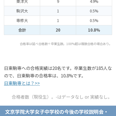
東洋大
9
4.9%
駒沢大
1
0.5%
専修大
1
0.5%
合計
20
10.8%
合格率は延べ合格数÷卒業生数。100%超は複数合格の場合あり。
日東駒専への合格実績は20名です。卒業生数が185人な
ので、日東駒専の合格率は、10.8%です。
日東駒専とは？>>
合格者数（現役生）。-はデータなし or 実績なし。
文京学院大学女子中学校の今後の学校説明会・