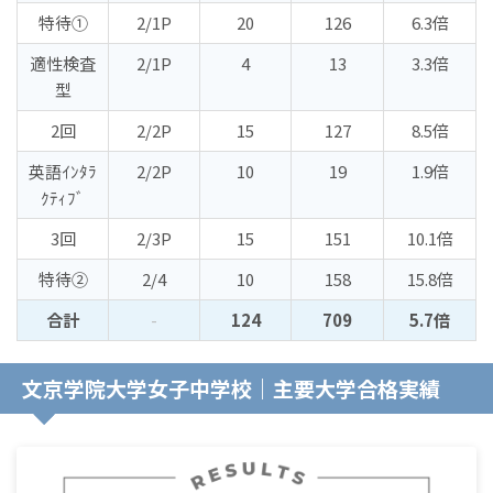
特待①
2/1P
20
126
6.3倍
適性検査
2/1P
4
13
3.3倍
型
2回
2/2P
15
127
8.5倍
英語ｲﾝﾀﾗ
2/2P
10
19
1.9倍
ｸﾃｨﾌﾞ
3回
2/3P
15
151
10.1倍
特待②
2/4
10
158
15.8倍
合計
-
124
709
5.7倍
文京学院大学女子中学校｜主要大学合格実績