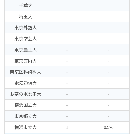
千葉大
-
-
埼玉大
-
-
東京外語大
-
-
東京学芸大
-
-
東京農工大
-
-
東京芸術大
-
-
東京医科歯科大
-
-
電気通信大
-
-
お茶の水女子大
-
-
横浜国立大
-
-
東京都立大
-
-
横浜市立大
1
0.5%