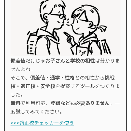
偏差値
だけじゃ
お子さんと学校の相性
は分かりま
せんよね。
そこで、
偏差値・通学・性格
との相性から
挑戦
校・適正校・安全校
を提案する
ツール
をつくりま
した。
無料
で利用可能、
登録なども必要ありません
。一
度試してみてください。
>>>適正校チェッカーを使う