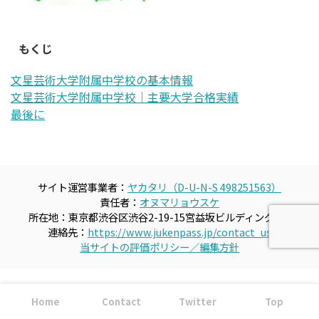
もくじ
文星芸術大学附属中学校の基本情報
文星芸術大学附属中学校｜主要大学合格実績
最後に
サイト運営事業者：
ヤカタリ（D-U-N-S 498251563）
責任者：
オヌマリョウスケ
所在地：東京都渋谷区渋谷2-19-15宮益坂ビルディング609
連絡先：
https://www.jukenpass.jp/contact_us
当サイトの評価ポリシー／編集方針
Home
Contact
Twitter
Top
ホーム
運営者情報
プライバシーポリシー
ご質問、ご要望、ご