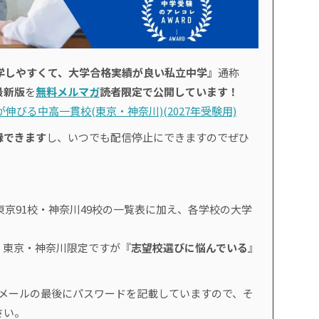
学しやすくて、大学合格実績が良い私立中学』
通称
最新版
を
無料メルマガ
読者限定で公開しています！
伸びる中高一貫校(東京・神奈川)(2027年受験用)
録できます
し、いつでも配信停止にできますのでぜひ
東京91校・神奈川49校の一覧表に加え、各学校の大学
、東京・神奈川限定ですが『
志望校選びに悩んでいる
』
。
のメールの最後にパスワードを記載していますので、そ
さい。