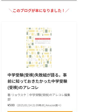
╲このブログが本になりました！／
中学受験(受検)失敗組が語る。事
前に知っておきたかった中学受験
(受検)のアレコレ
著:リョウスケ｜中学受験(受検)のアレコレ編集
部
¥500
（2025/01/14 21:09時点 | Amazon調べ）