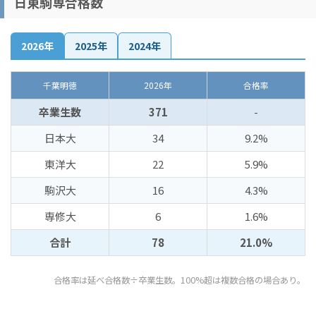
日東駒専合格数
2026年
2025年
2024年
千葉明徳
2026年
合格率
卒業生数
371
-
日本大
34
9.2%
東洋大
22
5.9%
駒沢大
16
4.3%
専修大
6
1.6%
合計
78
21.0%
合格率は延べ合格数÷卒業生数。100%超は複数合格の場合あり。