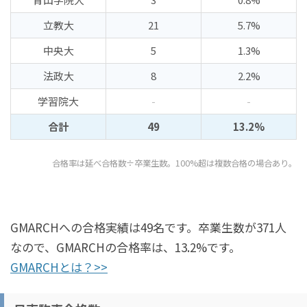
立教大
21
5.7%
中央大
5
1.3%
法政大
8
2.2%
学習院大
-
-
合計
49
13.2%
合格率は延べ合格数÷卒業生数。100%超は複数合格の場合あり。
GMARCHへの合格実績は49名です。卒業生数が371人
なので、GMARCHの合格率は、13.2%です。
GMARCHとは？>>