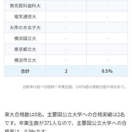
東京医科歯科大
-
-
電気通信大
-
-
お茶の水女子大
-
-
横浜国立大
-
-
東京都立大
-
-
横浜市立大
-
-
合計
2
0.5%
合格率は延べ合格数÷卒業生数。100%超は複数合格の場合あり。
東大合格数は0名。主要国公立大学への合格実績は2名
です。卒業生数が371人なので、主要国公立大学への合
格率は、0.5%です。