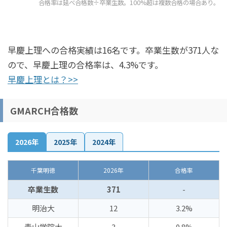
合格率は延べ合格数÷卒業生数。100%超は複数合格の場合あり。
早慶上理への合格実績は16名です。卒業生数が371人な
ので、早慶上理の合格率は、4.3%です。
早慶上理とは？>>
GMARCH合格数
2026年
2025年
2024年
千葉明徳
2026年
合格率
卒業生数
371
-
明治大
12
3.2%
青山学院大
3
0.8%