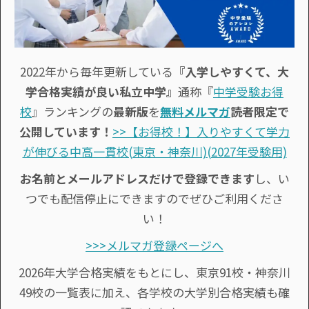
2022年から毎年更新している
『入学しやすくて、大
学合格実績が良い私立中学』
通称『
中学受験お得
校
』ランキングの
最新版
を
無料メルマガ
読者限定で
公開しています！
>>【お得校！】入りやすくて学力
が伸びる中高一貫校(東京・神奈川)(2027年受験用)
お名前とメールアドレスだけで登録できます
し、い
つでも配信停止にできますのでぜひご利用くださ
い！
>>>メルマガ登録ページへ
2026年大学合格実績をもとにし、東京91校・神奈川
49校の一覧表に加え、各学校の大学別合格実績も確