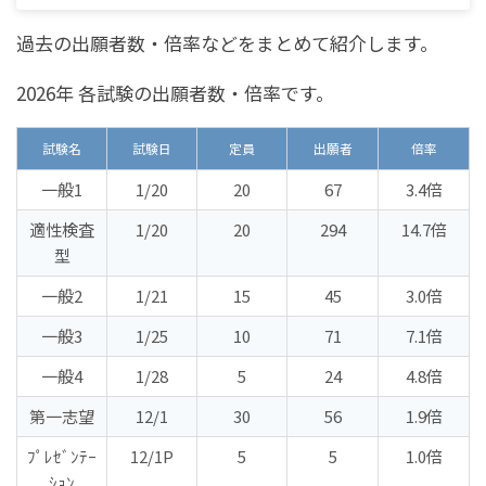
過去の出願者数・倍率などをまとめて紹介します。
2026年 各試験の出願者数・倍率です。
試験名
試験日
定員
出願者
倍率
一般1
1/20
20
67
3.4倍
適性検査
1/20
20
294
14.7倍
型
一般2
1/21
15
45
3.0倍
一般3
1/25
10
71
7.1倍
一般4
1/28
5
24
4.8倍
第一志望
12/1
30
56
1.9倍
ﾌﾟﾚｾﾞﾝﾃｰ
12/1P
5
5
1.0倍
ｼｮﾝ