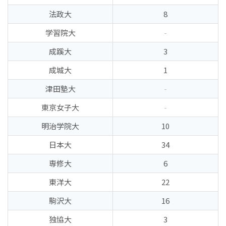
法政大
8
学習院大
-
成蹊大
3
成城大
1
津田塾大
-
東京女子大
-
明治学院大
10
日本大
34
専修大
6
東洋大
22
駒沢大
16
独協大
3