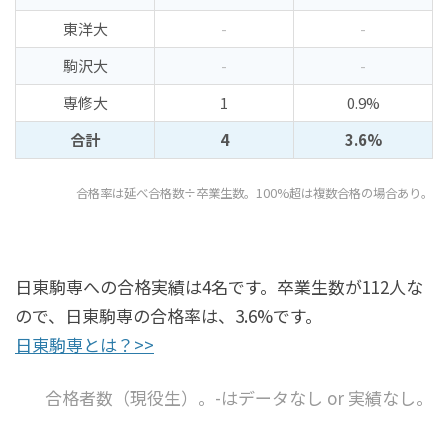
東洋大
-
-
駒沢大
-
-
専修大
1
0.9%
合計
4
3.6%
合格率は延べ合格数÷卒業生数。100%超は複数合格の場合あり。
日東駒専への合格実績は4名です。卒業生数が112人な
ので、日東駒専の合格率は、3.6%です。
日東駒専とは？>>
合格者数（現役生）。-はデータなし or 実績なし。