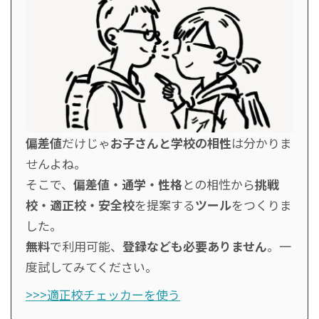
偏差値
だけじゃ
お子さんと学校の相性
は分かりま
せんよね。
そこで、
偏差値・通学・性格
との相性から
挑戦
校・適正校・安全校
を提案する
ツール
をつくりま
した。
無料
で利用可能、
登録なども必要ありません
。一
度試してみてください。
>>>適正校チェッカーを使う