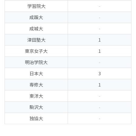
学習院大
-
成蹊大
-
成城大
-
津田塾大
1
東京女子大
1
明治学院大
-
日本大
3
専修大
1
東洋大
-
駒沢大
-
独協大
-