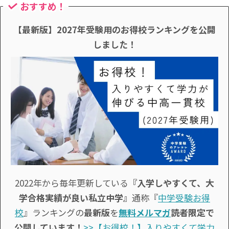
おすすめ！
【最新版】2027年受験用のお得校ランキングを公開
しました！
2022年から毎年更新している
『入学しやすくて、大
学合格実績が良い私立中学』
通称『
中学受験お得
校
』ランキングの
最新版
を
無料メルマガ
読者限定で
公開しています！
>>【お得校！】入りやすくて学力