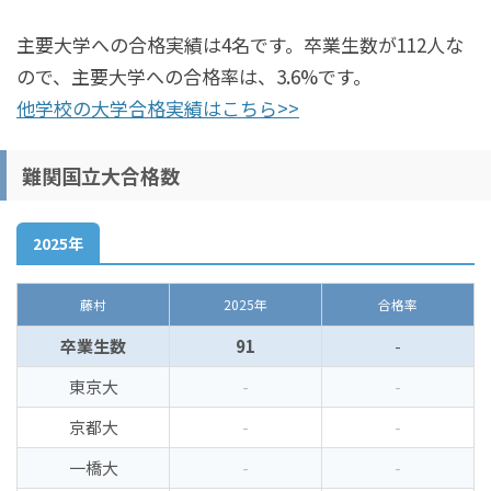
主要大学への合格実績は4名です。卒業生数が112人な
ので、主要大学への合格率は、3.6%です。
他学校の大学合格実績はこちら>>
難関国立大合格数
2025年
藤村
2025年
合格率
卒業生数
91
-
東京大
-
-
京都大
-
-
一橋大
-
-