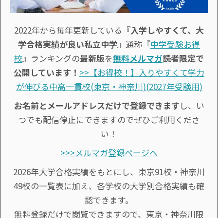
2022年から毎年更新している
『入学しやすくて、大
学合格実績が良い私立中学』
通称『
中学受験お得
校
』ランキングの
最新版
を
無料メルマガ
読者限定で
公開しています！
>>【お得校！】入りやすくて学力
が伸びる中高一貫校(東京・神奈川)(2027年受験用)
お名前とメールアドレスだけで登録できます
し、い
つでも配信停止にできますのでぜひご利用くださ
い！
>>>メルマガ登録ページへ
2026年大学合格実績をもとにし、東京91校・神奈川
49校の一覧表に加え、各学校の大学別合格実績も確
認できます。
無料登録だけで閲覧できますので、東京・神奈川限