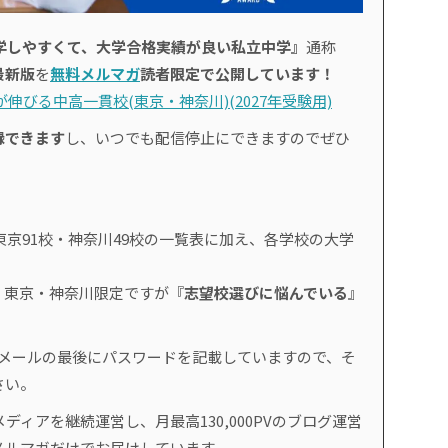
学しやすくて、大学合格実績が良い私立中学』
通称
最新版
を
無料メルマガ
読者限定で公開しています！
伸びる中高一貫校(東京・神奈川)(2027年受験用)
録できます
し、いつでも配信停止にできますのでぜひ
東京91校・神奈川49校の一覧表に加え、各学校の大学
、東京・神奈川限定ですが『
志望校選びに悩んでいる
』
。
のメールの最後にパスワードを記載していますので、そ
さい。
ディアを継続運営し、月最高130,000PVのブログ運営
メルマガだけでお届けしています。