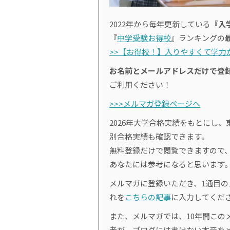
2022年から毎年更新している
『入
『
中学受験お得校
』ランキングの
>>【お得校！】入りやすくて学力が
お名前とメールアドレスだけで登
ご利用ください！
>>>メルマガ登録ページへ
2026年大学合格実績をもとにし、
別合格実績も確認できます。
無料登録だけで閲覧できますので
あなたには参考になると思います
メルマガに登録いただき、1通目
れを
こちらの記事
に入力してくだ
また、メルマガでは、10年間このメ
者が、ブログには書けない本音を