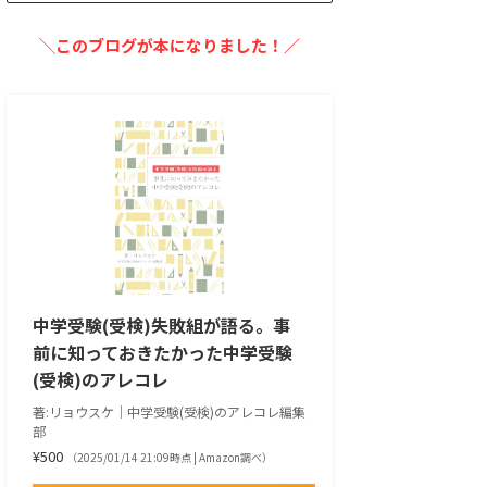
╲このブログが本になりました！／
中学受験(受検)失敗組が語る。事
前に知っておきたかった中学受験
(受検)のアレコレ
著:リョウスケ｜中学受験(受検)のアレコレ編集
部
¥500
（2025/01/14 21:09時点 | Amazon調べ）