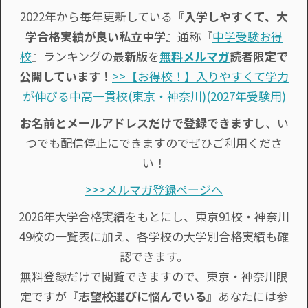
2022年から毎年更新している
『入学しやすくて、大
学合格実績が良い私立中学』
通称『
中学受験お得
校
』ランキングの
最新版
を
無料メルマガ
読者限定で
公開しています！
>>【お得校！】入りやすくて学力
が伸びる中高一貫校(東京・神奈川)(2027年受験用)
お名前とメールアドレスだけで登録できます
し、い
つでも配信停止にできますのでぜひご利用くださ
い！
>>>メルマガ登録ページへ
2026年大学合格実績をもとにし、東京91校・神奈川
49校の一覧表に加え、各学校の大学別合格実績も確
認できます。
無料登録だけで閲覧できますので、東京・神奈川限
定ですが『
志望校選びに悩んでいる
』あなたには参