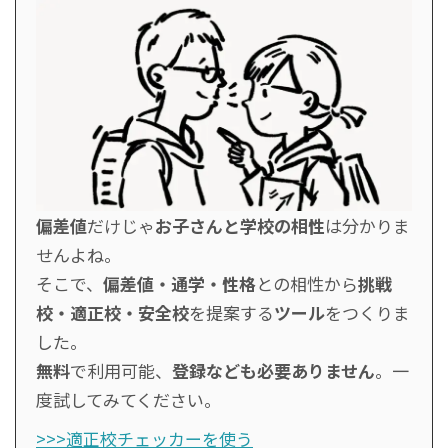
偏差値
だけじゃ
お子さんと学校の相性
は分かりま
せんよね。
そこで、
偏差値・通学・性格
との相性から
挑戦
校・適正校・安全校
を提案する
ツール
をつくりま
した。
無料
で利用可能、
登録なども必要ありません
。一
度試してみてください。
>>>適正校チェッカーを使う