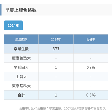
早慶上理合格数
2024年
広島国際
2024年
合格率
卒業生数
377
-
慶應義塾大
-
-
早稲田大
1
0.3%
上智大
-
-
東京理科大
-
-
合計
1
0.3%
合格率は延べ合格数÷卒業生数。100%超は複数合格の場合あり。