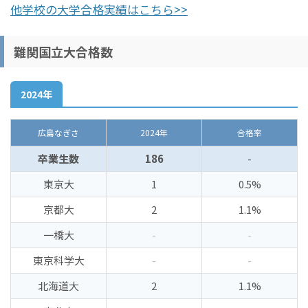
他学校の大学合格実績はこちら>>
難関国立大合格数
2024年
広島なぎさ
2024年
合格率
卒業生数
186
-
東京大
1
0.5%
京都大
2
1.1%
一橋大
-
-
東京科学大
-
-
北海道大
2
1.1%