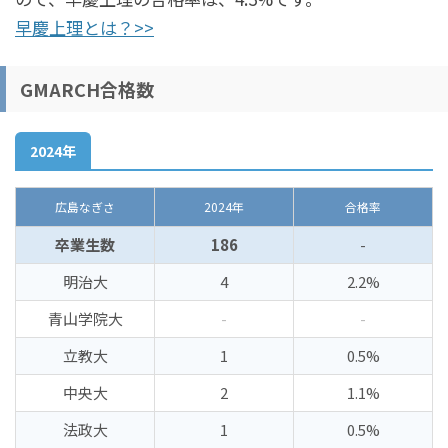
早慶上理とは？>>
GMARCH合格数
2024年
広島なぎさ
2024年
合格率
卒業生数
186
-
明治大
4
2.2%
青山学院大
-
-
立教大
1
0.5%
中央大
2
1.1%
法政大
1
0.5%