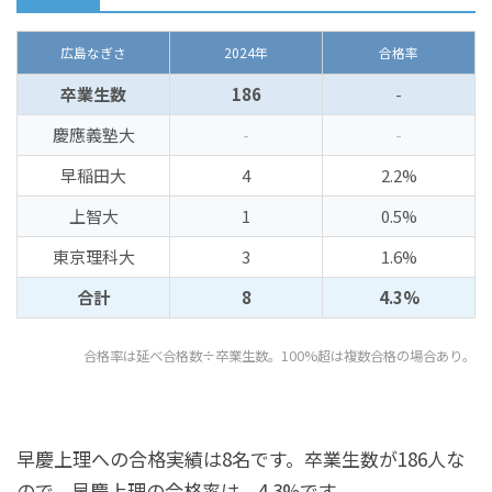
広島なぎさ
2024年
合格率
卒業生数
186
-
慶應義塾大
-
-
早稲田大
4
2.2%
上智大
1
0.5%
東京理科大
3
1.6%
合計
8
4.3%
合格率は延べ合格数÷卒業生数。100%超は複数合格の場合あり。
早慶上理への合格実績は8名です。卒業生数が186人な
ので、早慶上理の合格率は、4.3%です。