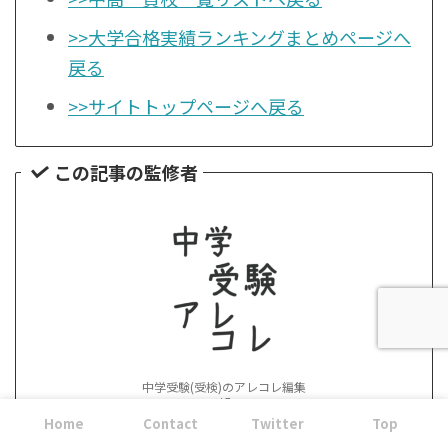
>>大学合格実績ランキングまとめページへ
戻る
>>サイトトップページへ戻る
この記事の監修者
中学受験(受検)のアレコレ編集
部
中学受験・公立中高一貫校受検情報のブロ
Home
Contact
Twitter
Top