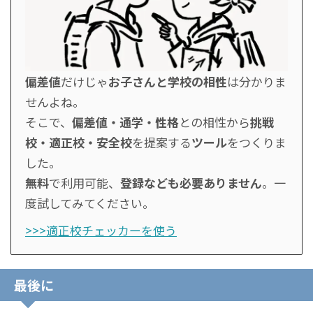
偏差値
だけじゃ
お子さんと学校の相性
は分かりま
せんよね。
そこで、
偏差値・通学・性格
との相性から
挑戦
校・適正校・安全校
を提案する
ツール
をつくりま
した。
無料
で利用可能、
登録なども必要ありません
。一
度試してみてください。
>>>適正校チェッカーを使う
最後に