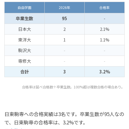
自由学園
2026年
合格率
卒業生数
95
-
日本大
2
2.1%
東洋大
1
1.1%
駒沢大
-
-
専修大
-
-
合計
3
3.2%
合格率は延べ合格数÷卒業生数。100%超は複数合格の場合あり。
日東駒専への合格実績は3名です。卒業生数が95人なの
で、日東駒専の合格率は、3.2%です。