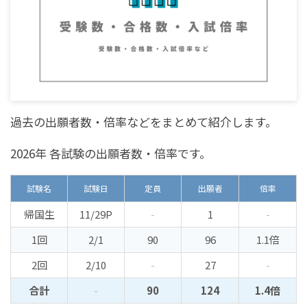
過去の出願者数・倍率などをまとめて紹介します。
2026年 各試験の出願者数・倍率です。
試験名
試験日
定員
出願者
倍率
帰国生
11/29P
-
1
-
1回
2/1
90
96
1.1倍
2回
2/10
-
27
-
合計
-
90
124
1.4倍