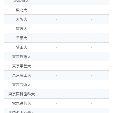
北海道大
-
-
東北大
-
-
大阪大
-
-
筑波大
-
-
千葉大
-
-
埼玉大
-
-
東京外語大
-
-
東京学芸大
-
-
東京農工大
-
-
東京芸術大
-
-
東京医科歯科大
-
-
電気通信大
-
-
お茶の水女子大
-
-