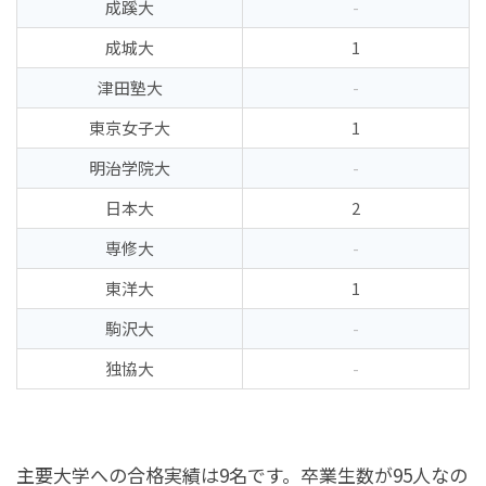
成蹊大
-
成城大
1
津田塾大
-
東京女子大
1
明治学院大
-
日本大
2
専修大
-
東洋大
1
駒沢大
-
独協大
-
主要大学への合格実績は9名です。卒業生数が95人なの