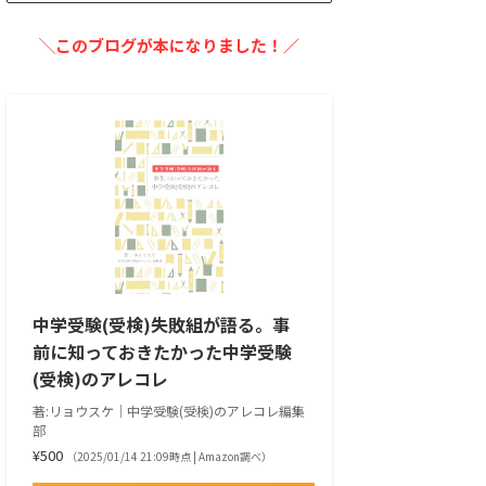
╲このブログが本になりました！／
中学受験(受検)失敗組が語る。事
前に知っておきたかった中学受験
(受検)のアレコレ
著:リョウスケ｜中学受験(受検)のアレコレ編集
部
¥500
（2025/01/14 21:09時点 | Amazon調べ）