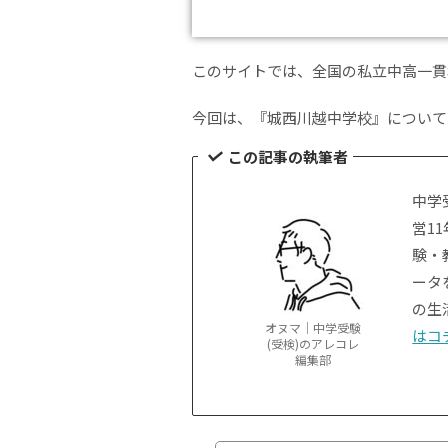
このサイトでは、全国の私立中高一貫
今回は、『城西川越中学校』について
この記事の執筆者
中学
営1
験・
ータ
の生
オヌマ｜中学受験
はコ
(受検)のアレコレ
編集部