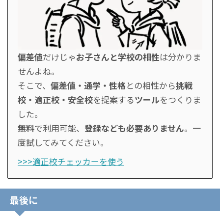
偏差値
だけじゃ
お子さんと学校の相性
は分かりま
せんよね。
そこで、
偏差値・通学・性格
との相性から
挑戦
校・適正校・安全校
を提案する
ツール
をつくりま
した。
無料
で利用可能、
登録なども必要ありません
。一
度試してみてください。
>>>適正校チェッカーを使う
最後に