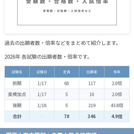
過去の出願者数・倍率などをまとめて紹介します。
2026年 各試験の出願者数・倍率です。
試験名
試験日
定員
出願者
倍率
前期
1/17
60
117
2.0倍
英検加点
1/17
5
10
2.0倍
後期
1/18
5
219
43.8倍
合計
-
70
346
4.9倍