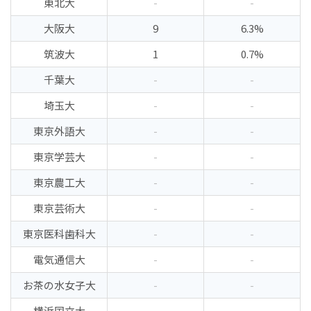
東北大
-
-
大阪大
9
6.3%
筑波大
1
0.7%
千葉大
-
-
埼玉大
-
-
東京外語大
-
-
東京学芸大
-
-
東京農工大
-
-
東京芸術大
-
-
東京医科歯科大
-
-
電気通信大
-
-
お茶の水女子大
-
-
横浜国立大
-
-