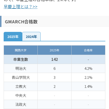
早慶上理とは？>>
GMARCH合格数
2025年
2024年
関西大学
2025年
合格率
卒業生数
142
-
明治大
6
4.2%
青山学院大
3
2.1%
立教大
2
1.4%
中央大
-
-
法政大
-
-