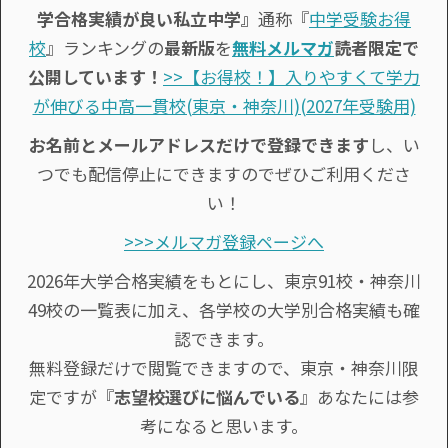
学合格実績が良い私立中学』
通称『
中学受験お得
校
』ランキングの
最新版
を
無料メルマガ
読者限定で
公開しています！
>>【お得校！】入りやすくて学力
が伸びる中高一貫校(東京・神奈川)(2027年受験用)
お名前とメールアドレスだけで登録できます
し、い
つでも配信停止にできますのでぜひご利用くださ
い！
>>>メルマガ登録ページへ
2026年大学合格実績をもとにし、東京91校・神奈川
49校の一覧表に加え、各学校の大学別合格実績も確
認できます。
無料登録だけで閲覧できますので、東京・神奈川限
定ですが『
志望校選びに悩んでいる
』あなたには参
考になると思います。