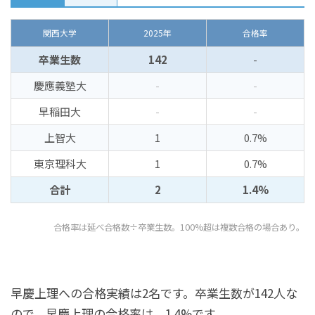
関西大学
2025年
合格率
卒業生数
142
-
慶應義塾大
-
-
早稲田大
-
-
上智大
1
0.7%
東京理科大
1
0.7%
合計
2
1.4%
合格率は延べ合格数÷卒業生数。100%超は複数合格の場合あり。
早慶上理への合格実績は2名です。卒業生数が142人な
ので、早慶上理の合格率は、1.4%です。