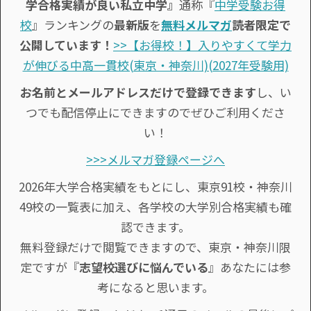
学合格実績が良い私立中学』
通称『
中学受験お得
校
』ランキングの
最新版
を
無料メルマガ
読者限定で
公開しています！
>>【お得校！】入りやすくて学力
が伸びる中高一貫校(東京・神奈川)(2027年受験用)
お名前とメールアドレスだけで登録できます
し、い
つでも配信停止にできますのでぜひご利用くださ
い！
>>>メルマガ登録ページへ
2026年大学合格実績をもとにし、東京91校・神奈川
49校の一覧表に加え、各学校の大学別合格実績も確
認できます。
無料登録だけで閲覧できますので、東京・神奈川限
定ですが『
志望校選びに悩んでいる
』あなたには参
考になると思います。