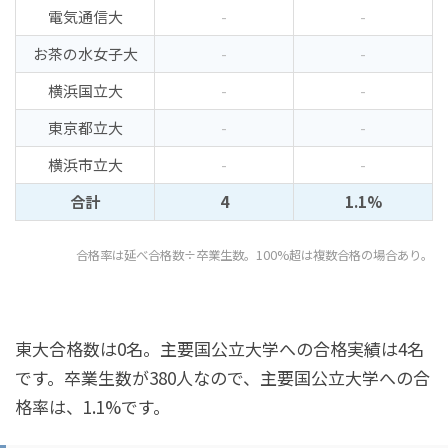
電気通信大
-
-
お茶の水女子大
-
-
横浜国立大
-
-
東京都立大
-
-
横浜市立大
-
-
合計
4
1.1%
合格率は延べ合格数÷卒業生数。100%超は複数合格の場合あり。
東大合格数は0名。主要国公立大学への合格実績は4名
です。卒業生数が380人なので、主要国公立大学への合
格率は、1.1%です。