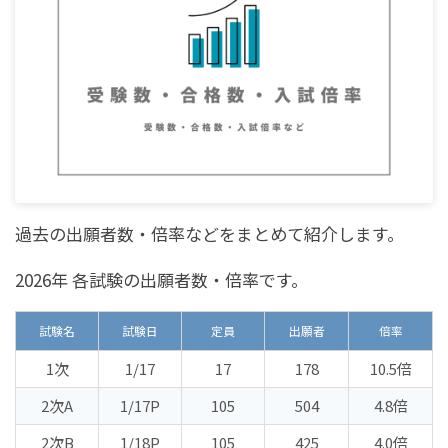
過去の出願者数・倍率などをまとめて紹介します。
2026年 各試験の出願者数・倍率です。
試験名
試験日
定員
出願者
倍率
1次
1/17
17
178
10.5倍
2次A
1/17P
105
504
4.8倍
2次B
1/18P
105
425
4.0倍