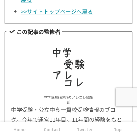
>>サイトトップページへ戻る
この記事の監修者
中学受験(受検)のアレコレ編集
部
中学受験・公立中高一貫校受検情報のブロ
グ。今年で運営11年目。11年間の経験をもと
に中学受験、高校・大学受験・教育の情報・
Home
Contact
Twitter
Top