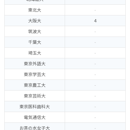
東北大
-
大阪大
4
筑波大
-
千葉大
-
埼玉大
-
東京外語大
-
東京学芸大
-
東京農工大
-
東京芸術大
-
東京医科歯科大
-
電気通信大
-
お茶の水女子大
-