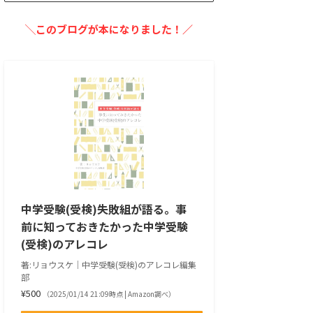
╲このブログが本になりました！／
中学受験(受検)失敗組が語る。事
前に知っておきたかった中学受験
(受検)のアレコレ
著:リョウスケ｜中学受験(受検)のアレコレ編集
部
¥500
（2025/01/14 21:09時点 | Amazon調べ）