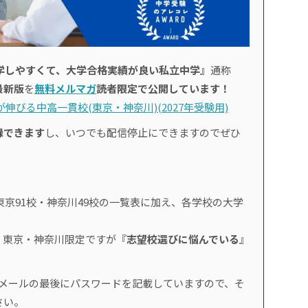
学しやすくて、大学合格実績が良い私立中学』
通称
最新版
を
無料メルマガ
読者限定で公開しています！
伸びる中高一貫校(東京・神奈川)(2027年受験用)
録できます
し、いつでも配信停止にできますのでぜひ
東京91校・神奈川49校の一覧表に加え、各学校の大学
、東京・神奈川限定ですが『
志望校選びに悩んでいる
』
。
のメールの最後にパスワードを記載していますので、そ
さい。