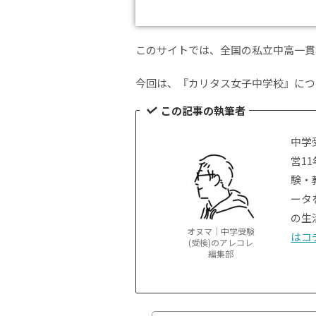
このサイトでは、全国の私立中高一貫
今回は、『カリタス女子中学校』につ
この記事の執筆者
中学
営1
験・
ータ
の生
オヌマ｜中学受験
はコ
(受検)のアレコレ
編集部