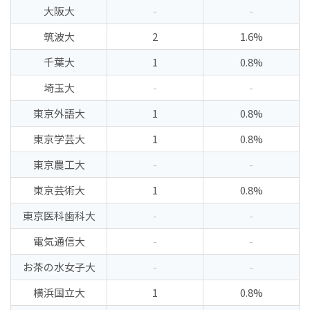
大阪大
-
-
筑波大
2
1.6%
千葉大
1
0.8%
埼玉大
-
-
東京外語大
1
0.8%
東京学芸大
1
0.8%
東京農工大
-
-
東京芸術大
1
0.8%
東京医科歯科大
-
-
電気通信大
-
-
お茶の水女子大
-
-
横浜国立大
1
0.8%