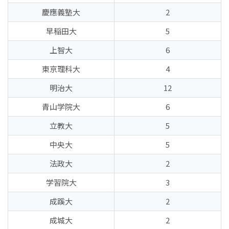
慶應義塾大
2
早稲田大
5
上智大
6
東京理科大
4
明治大
12
青山学院大
6
立教大
5
中央大
5
法政大
2
学習院大
3
成蹊大
2
成城大
2