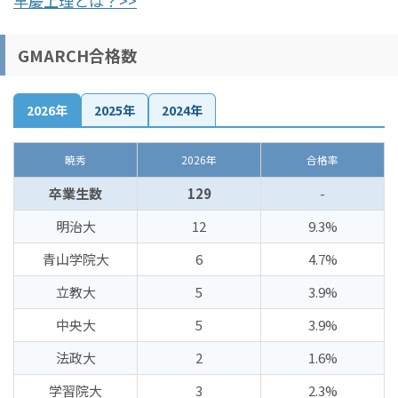
早慶上理とは？>>
GMARCH合格数
2026年
2025年
2024年
暁秀
2026年
合格率
卒業生数
129
-
明治大
12
9.3%
青山学院大
6
4.7%
立教大
5
3.9%
中央大
5
3.9%
法政大
2
1.6%
学習院大
3
2.3%