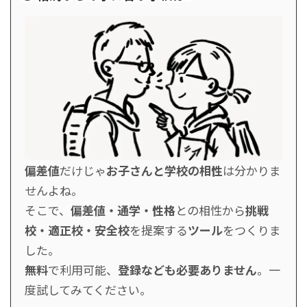
偏差値
だけじゃ
お子さんと学校の相性
は分かりま
せんよね。
そこで、
偏差値・通学・性格
との相性から
挑戦
校・適正校・安全校
を提案する
ツール
をつくりま
した。
無料
で利用可能、
登録なども必要ありません
。一
度試してみてください。