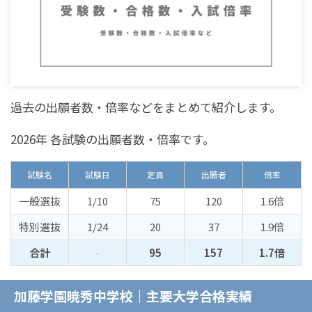
過去の出願者数・倍率などをまとめて紹介します。
2026年 各試験の出願者数・倍率です。
試験名
試験日
定員
出願者
倍率
一般選抜
1/10
75
120
1.6倍
特別選抜
1/24
20
37
1.9倍
合計
-
95
157
1.7倍
加藤学園暁秀中学校｜主要大学合格実績