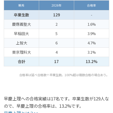
暁秀
2026年
合格率
卒業生数
129
-
慶應義塾大
2
1.6%
早稲田大
5
3.9%
上智大
6
4.7%
東京理科大
4
3.1%
合計
17
13.2%
合格率は延べ合格数÷卒業生数。100%超は複数合格の場合あり。
早慶上理への合格実績は17名です。卒業生数が129人な
ので、早慶上理の合格率は、13.2%です。