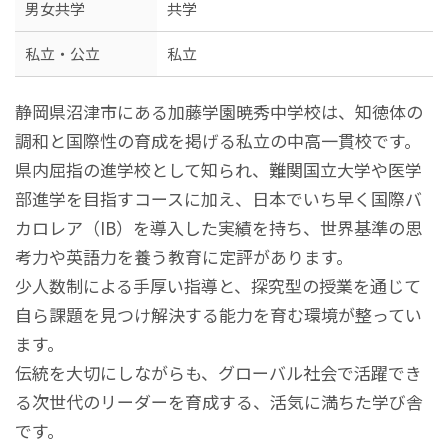
男女共学
共学
私立・公立
私立
静岡県沼津市にある加藤学園暁秀中学校は、知徳体の
調和と国際性の育成を掲げる私立の中高一貫校です。
県内屈指の進学校として知られ、難関国立大学や医学
部進学を目指すコースに加え、日本でいち早く国際バ
カロレア（IB）を導入した実績を持ち、世界基準の思
考力や英語力を養う教育に定評があります。
少人数制による手厚い指導と、探究型の授業を通じて
自ら課題を見つけ解決する能力を育む環境が整ってい
ます。
伝統を大切にしながらも、グローバル社会で活躍でき
る次世代のリーダーを育成する、活気に満ちた学び舎
です。