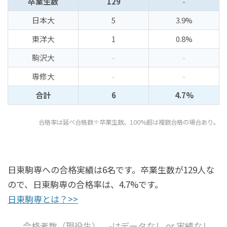
卒業生数
129
-
日本大
5
3.9%
東洋大
1
0.8%
駒沢大
-
-
専修大
-
-
合計
6
4.7%
合格率は延べ合格数÷卒業生数。100%超は複数合格の場合あり。
日東駒専への合格実績は6名です。卒業生数が129人な
ので、日東駒専の合格率は、4.7%です。
日東駒専とは？>>
合格者数（現役生）。-はデータなし or 実績なし。