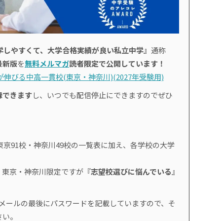
学しやすくて、大学合格実績が良い私立中学』
通称
最新版
を
無料メルマガ
読者限定で公開しています！
伸びる中高一貫校(東京・神奈川)(2027年受験用)
録できます
し、いつでも配信停止にできますのでぜひ
東京91校・神奈川49校の一覧表に加え、各学校の大学
、東京・神奈川限定ですが『
志望校選びに悩んでいる
』
。
のメールの最後にパスワードを記載していますので、そ
さい。