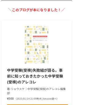
╲このブログが本になりました！／
中学受験(受検)失敗組が語る。事
前に知っておきたかった中学受験
(受検)のアレコレ
著:リョウスケ｜中学受験(受検)のアレコレ編集
部
¥500
（2025/01/14 21:09時点 | Amazon調べ）