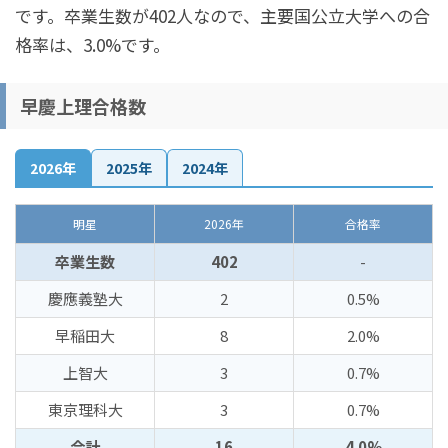
です。卒業生数が402人なので、主要国公立大学への合
格率は、3.0%です。
早慶上理合格数
2026年
2025年
2024年
明星
2026年
合格率
卒業生数
402
-
慶應義塾大
2
0.5%
早稲田大
8
2.0%
上智大
3
0.7%
東京理科大
3
0.7%
合計
16
4.0%