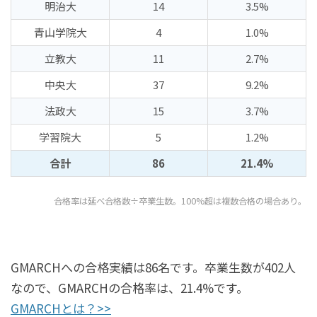
明治大
14
3.5%
青山学院大
4
1.0%
立教大
11
2.7%
中央大
37
9.2%
法政大
15
3.7%
学習院大
5
1.2%
合計
86
21.4%
合格率は延べ合格数÷卒業生数。100%超は複数合格の場合あり。
GMARCHへの合格実績は86名です。卒業生数が402人
なので、GMARCHの合格率は、21.4%です。
GMARCHとは？>>