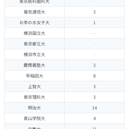
東京医科歯科大
-
電気通信大
3
お茶の水女子大
1
横浜国立大
-
東京都立大
-
横浜市立大
-
慶應義塾大
2
早稲田大
8
上智大
3
東京理科大
3
明治大
14
青山学院大
4
立教大
11