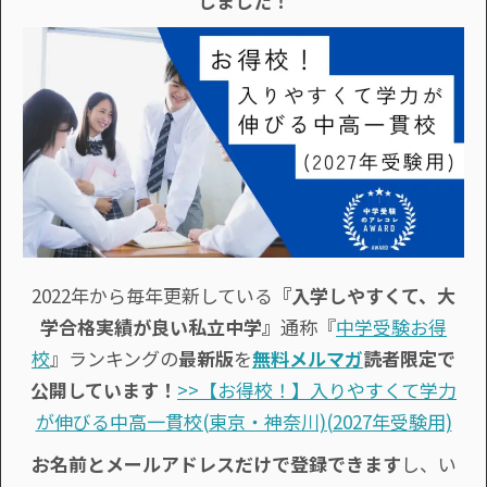
しました！
2022年から毎年更新している
『入学しやすくて、大
学合格実績が良い私立中学』
通称『
中学受験お得
校
』ランキングの
最新版
を
無料メルマガ
読者限定で
公開しています！
>>【お得校！】入りやすくて学力
が伸びる中高一貫校(東京・神奈川)(2027年受験用)
お名前とメールアドレスだけで登録できます
し、い