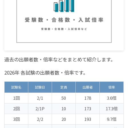
過去の出願者数・倍率などをまとめて紹介します。
2026年 各試験の出願者数・倍率です。
試験名
試験日
定員
出願者
倍率
1回
2/1
50
178
3.6倍
2回
2/1P
10
173
17.3倍
3回
2/2
20
193
9.7倍