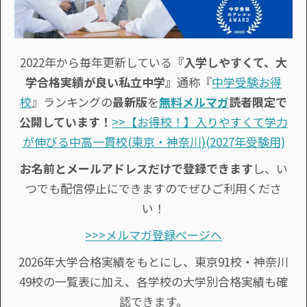
2022年から毎年更新している
『入学しやすくて、大
学合格実績が良い私立中学』
通称『
中学受験お得
校
』ランキングの
最新版
を
無料メルマガ
読者限定で
公開しています！
>>【お得校！】入りやすくて学力
が伸びる中高一貫校(東京・神奈川)(2027年受験用)
お名前とメールアドレスだけで登録できます
し、い
つでも配信停止にできますのでぜひご利用くださ
い！
>>>メルマガ登録ページへ
2026年大学合格実績をもとにし、東京91校・神奈川
49校の一覧表に加え、各学校の大学別合格実績も確
認できます。