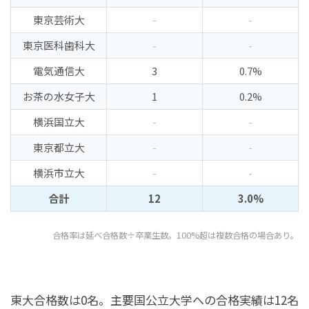
東京芸術大
-
-
東京医科歯科大
-
-
電気通信大
3
0.7%
お茶の水女子大
1
0.2%
横浜国立大
-
-
東京都立大
-
-
横浜市立大
-
-
合計
12
3.0%
合格率は延べ合格数÷卒業生数。100%超は複数合格の場合あり。
東大合格数は0名。主要国公立大学への合格実績は12名