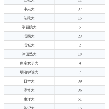
中央大
37
法政大
15
学習院大
5
成蹊大
23
成城大
2
津田塾大
10
東京女子大
4
明治学院大
7
日本大
39
専修大
36
東洋大
51
駒沢大
15